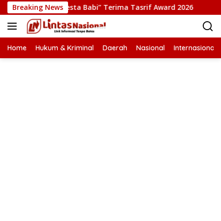
Langsung
i Film “Pesta Babi” Terima Tasrif Award 2026
Breaking News
Kapolres
ke
konten
Home
Hukum & Kriminal
Daerah
Nasional
Internasional