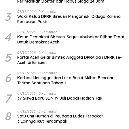
Perintahkan Dokter dan Kapus Siaga 24 Jam
3
07/16/2026
0 Komentar
Wakil Ketua DPRK Bireuen Mengamuk, Diduga Karena
Persoalan Pokir
4
07/16/2026
0 Komentar
Ketua Demokrat Bireuen: Sayuti Abubakar Pilihan Tepat
Untuk Demokrat Aceh
5
07/16/2026
0 Komentar
Partai Aceh Gelar Bimtek Anggota DPRA dan DPRK se-
Aceh di Bireuen
6
07/15/2026
0 Komentar
Korban Meninggal dan Luka Berat Akibat Bencana
Terima Santunan Tahap II
7
07/15/2026
0 Komentar
37 Siswa Baru SDN 19 Juli Dapat Hadiah Tas
8
07/13/2026
0 Komentar
Satu Unit Rumah di Peudada Ludes Terbakar,
3 Lainnya Ikut Terdampak