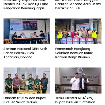
Menteri PU Lakukan Uji Coba
Darurat Bencana Aceh Resmi
Pengaliran Bendung Irigasi
Berakhir 30 Juli
Pante Lhoong
Seminar Nasional DEM Aceh
Pemerintah Hongkong
Bahas Polemik Blok
Salurkan Bantuan untuk
Andaman, Dorong
Korban Banjir Bireuen
Percepatan Investasi dan
Hilirisasi
Danrem 011/LW dan Bupati
Temui Menteri ATR/BPN,
Bireuen Serah Terima
Bupati Bireuen Tuntaskan