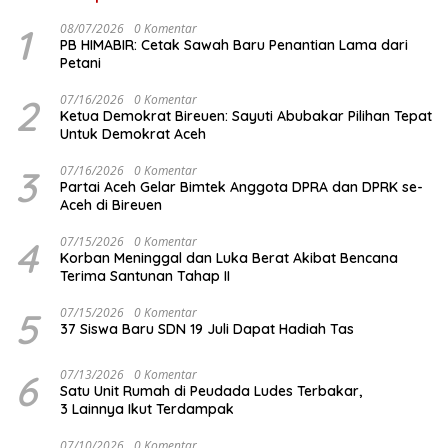
1
08/07/2026
0 Komentar
PB HIMABIR: Cetak Sawah Baru Penantian Lama dari
Petani
2
07/16/2026
0 Komentar
Ketua Demokrat Bireuen: Sayuti Abubakar Pilihan Tepat
Untuk Demokrat Aceh
3
07/16/2026
0 Komentar
Partai Aceh Gelar Bimtek Anggota DPRA dan DPRK se-
Aceh di Bireuen
4
07/15/2026
0 Komentar
Korban Meninggal dan Luka Berat Akibat Bencana
Terima Santunan Tahap II
5
07/15/2026
0 Komentar
37 Siswa Baru SDN 19 Juli Dapat Hadiah Tas
6
07/13/2026
0 Komentar
Satu Unit Rumah di Peudada Ludes Terbakar,
3 Lainnya Ikut Terdampak
07/10/2026
0 Komentar