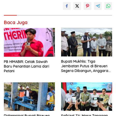
Baca Juga
Bupati Mukhlis: Tiga
PB HIMABIR: Cetak Sawah
Jembatan Putus di Bireuen
Baru Penantian Lama dari
Segera Dibangun, Anggaran
Petani
Capai 500 M
Didampingi Bupati Bireuen,
Safrizal ZA: Masa Tanggap