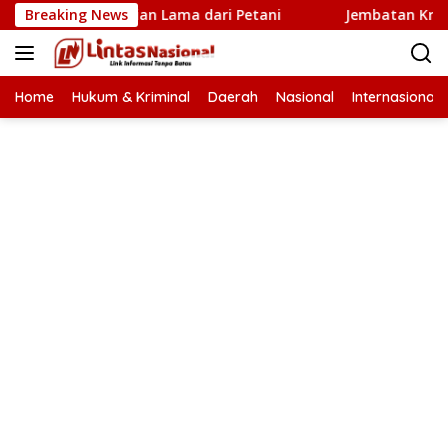
Langsung
aru Penantian Lama dari Petani
Breaking News
Jembatan Krueng Ting
ke
konten
Home
Hukum & Kriminal
Daerah
Nasional
Internasional