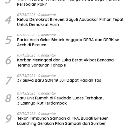
Persoalan Pokir
4
07/16/2026
0 Komentar
Ketua Demokrat Bireuen: Sayuti Abubakar Pilihan Tepat
Untuk Demokrat Aceh
5
07/16/2026
0 Komentar
Partai Aceh Gelar Bimtek Anggota DPRA dan DPRK se-
Aceh di Bireuen
6
07/15/2026
0 Komentar
Korban Meninggal dan Luka Berat Akibat Bencana
Terima Santunan Tahap II
7
07/15/2026
0 Komentar
37 Siswa Baru SDN 19 Juli Dapat Hadiah Tas
8
07/13/2026
0 Komentar
Satu Unit Rumah di Peudada Ludes Terbakar,
3 Lainnya Ikut Terdampak
9
07/10/2026
0 Komentar
Tekan Timbunan Sampah di TPA, Bupati Bireuen
Launching Gerakan Pilah Sampah dari Sumber