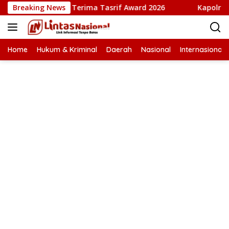
Langsung
esta Babi” Terima Tasrif Award 2026
Breaking News
Kapolresta Banda 
ke
konten
Home
Hukum & Kriminal
Daerah
Nasional
Internasional