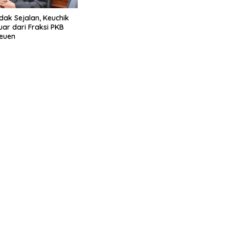
dak Sejalan, Keuchik
uar dari Fraksi PKB
euen