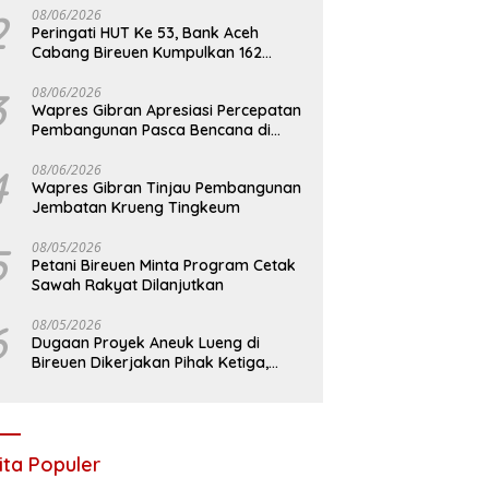
2
08/06/2026
Peringati HUT Ke 53, Bank Aceh
Cabang Bireuen Kumpulkan 162
Kantong Darah
3
08/06/2026
Wapres Gibran Apresiasi Percepatan
Pembangunan Pasca Bencana di
Bireuen
4
08/06/2026
Wapres Gibran Tinjau Pembangunan
Jembatan Krueng Tingkeum
5
08/05/2026
Petani Bireuen Minta Program Cetak
Sawah Rakyat Dilanjutkan
6
08/05/2026
Dugaan Proyek Aneuk Lueng di
Bireuen Dikerjakan Pihak Ketiga,
Kelompok Mengaku Hanya Terima 10
Juta
ita Populer