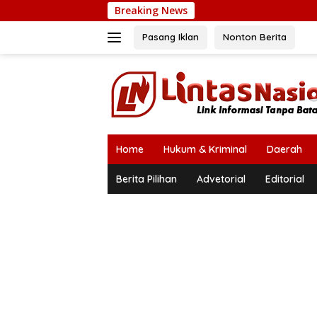
Langsung
Breaking News
ke
konten
Pasang Iklan
Nonton Berita
Home
Hukum & Kriminal
Daerah
Berita Pilihan
Advetorial
Editorial