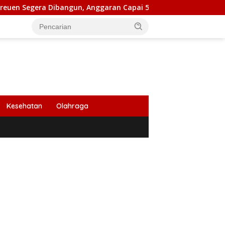
a Dibangun, Anggaran Capai 500 M
Peringati HUT Ke 53
Kesehatan
Olahraga