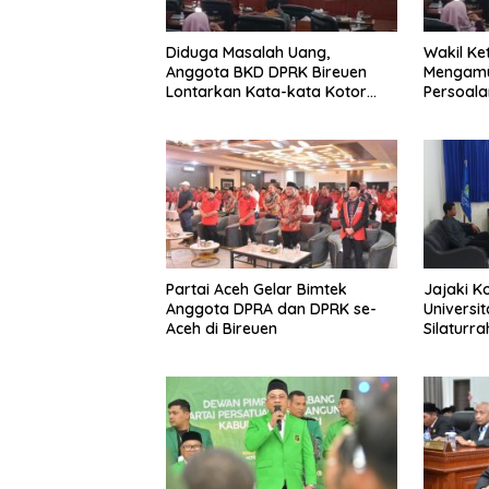
Diduga Masalah Uang,
Wakil Ke
Anggota BKD DPRK Bireuen
Mengamu
Lontarkan Kata-kata Kotor
Persoala
Saat Rapat
Partai Aceh Gelar Bimtek
Jajaki K
Anggota DPRA dan DPRK se-
Universi
Aceh di Bireuen
Silaturr
UMMAH