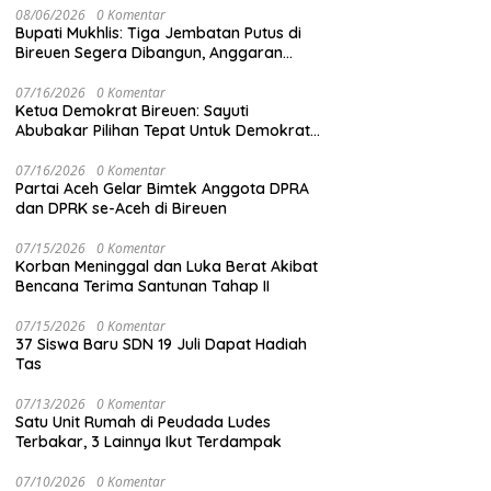
08/06/2026
0 Komentar
Bupati Mukhlis: Tiga Jembatan Putus di
Bireuen Segera Dibangun, Anggaran
Capai 500 M
07/16/2026
0 Komentar
Ketua Demokrat Bireuen: Sayuti
Abubakar Pilihan Tepat Untuk Demokrat
Aceh
07/16/2026
0 Komentar
Partai Aceh Gelar Bimtek Anggota DPRA
dan DPRK se-Aceh di Bireuen
07/15/2026
0 Komentar
Korban Meninggal dan Luka Berat Akibat
Bencana Terima Santunan Tahap II
07/15/2026
0 Komentar
37 Siswa Baru SDN 19 Juli Dapat Hadiah
Tas
07/13/2026
0 Komentar
Satu Unit Rumah di Peudada Ludes
Terbakar, 3 Lainnya Ikut Terdampak
07/10/2026
0 Komentar