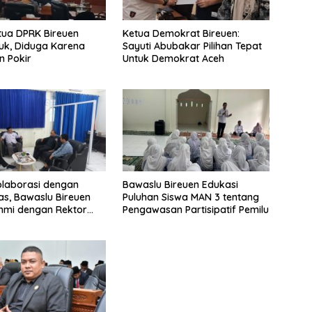
tua DPRK Bireuen
Ketua Demokrat Bireuen:
k, Diduga Karena
Sayuti Abubakar Pilihan Tepat
n Pokir
Untuk Demokrat Aceh
olaborasi dengan
Bawaslu Bireuen Edukasi
tas, Bawaslu Bireuen
Puluhan Siswa MAN 3 tentang
ahmi dengan Rektor
Pengawasan Partisipatif Pemilu