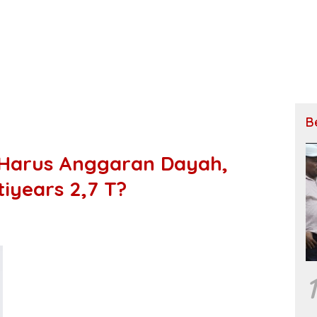
B
 Harus Anggaran Dayah,
iyears 2,7 T?
1