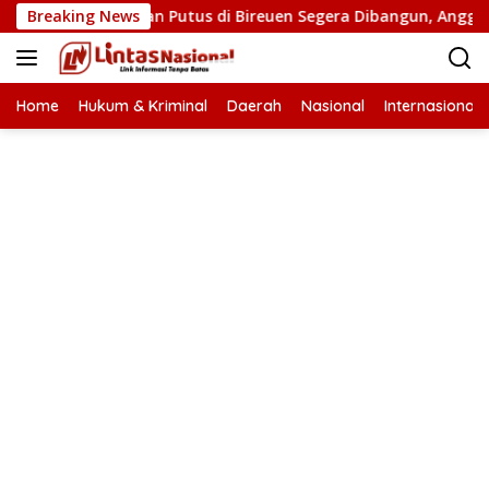
Langsung
s: Tiga Jembatan Putus di Bireuen Segera Dibangun, Anggaran 
Breaking News
ke
konten
Home
Hukum & Kriminal
Daerah
Nasional
Internasional