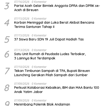
3
07/16/2026
0 Komentar
Partai Aceh Gelar Bimtek Anggota DPRA dan DPRK se-
Aceh di Bireuen
4
07/15/2026
0 Komentar
Korban Meninggal dan Luka Berat Akibat Bencana
Terima Santunan Tahap II
5
07/15/2026
0 Komentar
37 Siswa Baru SDN 19 Juli Dapat Hadiah Tas
6
07/13/2026
0 Komentar
Satu Unit Rumah di Peudada Ludes Terbakar,
3 Lainnya Ikut Terdampak
7
07/10/2026
0 Komentar
Tekan Timbunan Sampah di TPA, Bupati Bireuen
Launching Gerakan Pilah Sampah dari Sumber
8
07/09/2026
0 Komentar
Perkuat Kolaborasi Kebaikan, IBM dan MAA Bantu 100
Anak Yatim Jabar
9
07/09/2026
0 Komentar
Menimbang Polemik Blok Andaman