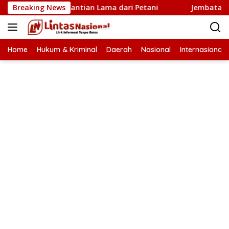
Langsung
ah Baru Penantian Lama dari Petani
Breaking News
Jembatan Krueng 
ke
konten
Home
Hukum & Kriminal
Daerah
Nasional
Internasional