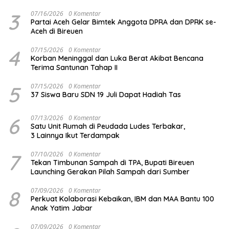
3
07/16/2026
0 Komentar
Partai Aceh Gelar Bimtek Anggota DPRA dan DPRK se-
Aceh di Bireuen
4
07/15/2026
0 Komentar
Korban Meninggal dan Luka Berat Akibat Bencana
Terima Santunan Tahap II
5
07/15/2026
0 Komentar
37 Siswa Baru SDN 19 Juli Dapat Hadiah Tas
6
07/13/2026
0 Komentar
Satu Unit Rumah di Peudada Ludes Terbakar,
3 Lainnya Ikut Terdampak
7
07/10/2026
0 Komentar
Tekan Timbunan Sampah di TPA, Bupati Bireuen
Launching Gerakan Pilah Sampah dari Sumber
8
07/09/2026
0 Komentar
Perkuat Kolaborasi Kebaikan, IBM dan MAA Bantu 100
Anak Yatim Jabar
07/09/2026
0 Komentar