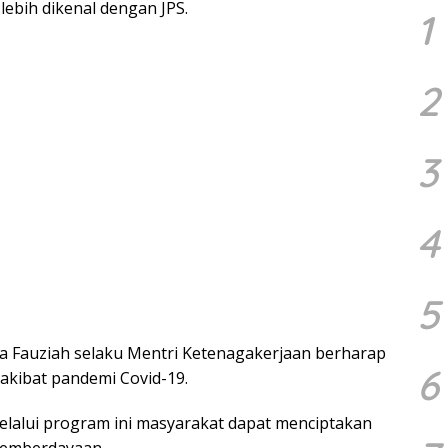
lebih dikenal dengan JPS.
1
2
3
4
5
da Fauziah selaku Mentri Ketenagakerjaan berharap
6
kibat pandemi Covid-19.
melalui program ini masyarakat dapat menciptakan