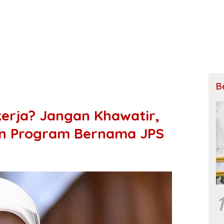
B
kerja? Jangan Khawatir,
an Program Bernama JPS
1