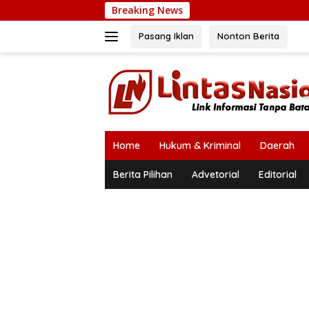
Langsung
Breaking News
ke
konten
Pasang Iklan
Nonton Berita
Home
Hukum & Kriminal
Daerah
Berita Pilihan
Advetorial
Editorial