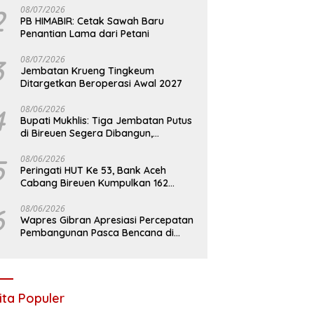
2
08/07/2026
PB HIMABIR: Cetak Sawah Baru
Penantian Lama dari Petani
3
08/07/2026
Jembatan Krueng Tingkeum
Ditargetkan Beroperasi Awal 2027
4
08/06/2026
Bupati Mukhlis: Tiga Jembatan Putus
di Bireuen Segera Dibangun,
Anggaran Capai 500 M
5
08/06/2026
Peringati HUT Ke 53, Bank Aceh
Cabang Bireuen Kumpulkan 162
Kantong Darah
6
08/06/2026
Wapres Gibran Apresiasi Percepatan
Pembangunan Pasca Bencana di
Bireuen
ita Populer