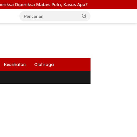
 Mabes Polri, Kasus Apa?
PB HIMABIR: Cetak Sawah Baru
Kesehatan
Olahraga