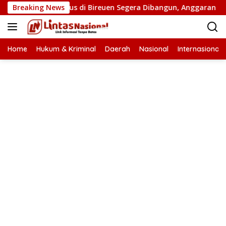
Langsung
Jembatan Putus di Bireuen Segera Dibangun, Anggaran Capai 500
Breaking News
ke
konten
Home
Hukum & Kriminal
Daerah
Nasional
Internasional