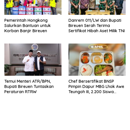
Pemerintah Hongkong
Danrem 011/LW dan Bupati
Salurkan Bantuan untuk
Bireuen Serah Terima
Korban Banjir Bireuen
Sertifikat Hibah Aset Milik TNI
Temui Menteri ATR/BPN,
Chef Bersertifikat BNSP
Bupati Bireuen Tuntaskan
Pimpin Dapur MBG Lhok Awe
Peraturan RTRW
Teungoh III, 2.200 Siswa
Nikmati Menu Bergizi Setiap
Hari