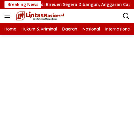
Langsung
batan Putus di Bireuen Segera Dibangun, Anggaran Capai 500 M
Breaking News
ke
konten
Home
Hukum & Kriminal
Daerah
Nasional
Internasional