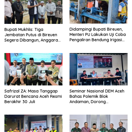
Didampingi Bupati Bireuen,
Bupati Mukhlis: Tiga
Menteri PU Lakukan Uji Coba
Jembatan Putus di Bireuen
Pengaliran Bendung Irigasi
Segera Dibangun, Anggaran
Pante Lhoong
Capai 500 M
Safrizal ZA: Masa Tanggap
Seminar Nasional DEM Aceh
Darurat Bencana Aceh Resmi
Bahas Polemik Blok
Berakhir 30 Juli
Andaman, Dorong
Percepatan Investasi dan
Hilirisasi