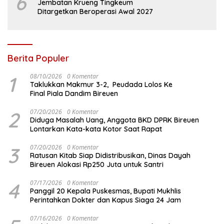
6
Jembatan Krueng Tingkeum
Ditargetkan Beroperasi Awal 2027
Berita Populer
1
08/10/2026
0 Komentar
Taklukkan Makmur 3-2, Peudada Lolos Ke
Final Piala Dandim Bireuen
2
07/20/2026
0 Komentar
Diduga Masalah Uang, Anggota BKD DPRK Bireuen
Lontarkan Kata-kata Kotor Saat Rapat
3
07/20/2026
0 Komentar
Ratusan Kitab Siap Didistribusikan, Dinas Dayah
Bireuen Alokasi Rp250 Juta untuk Santri
4
07/17/2026
0 Komentar
Panggil 20 Kepala Puskesmas, Bupati Mukhlis
Perintahkan Dokter dan Kapus Siaga 24 Jam
07/16/2026
0 Komentar