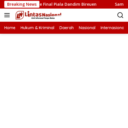
Langsung
 Lolos Ke Final Piala Dandim Bireuen
Breaking News
Samsul Bahri Ti
ke
konten
Home
Hukum & Kriminal
Daerah
Nasional
Internasional