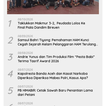
1
08/10/2026
Taklukkan Makmur 3-2, Peudada Lolos Ke
Final Piala Dandim Bireuen
2
08/09/2026
Samsul Bahri Tiyong: Pemahaman HAM Kunci
Cegah Sejarah Kelam Pelanggaran HAM Terulang
di Aceh
3
08/08/2026
Andrie Yunus dan Tim Produksi Film “Pesta Babi”
Terima Tasrif Award 2026
4
08/07/2026
Kapolresta Banda Aceh dan Kasat Narkoba
Diperiksa Diperiksa Mabes Polri, Kasus Apa?
5
08/07/2026
PB HIMABIR: Cetak Sawah Baru Penantian Lama
dari Petani
08/07/2026