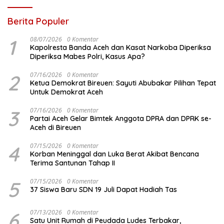
Berita Populer
1
08/07/2026
0 Komentar
Kapolresta Banda Aceh dan Kasat Narkoba Diperiksa
Diperiksa Mabes Polri, Kasus Apa?
2
07/16/2026
0 Komentar
Ketua Demokrat Bireuen: Sayuti Abubakar Pilihan Tepat
Untuk Demokrat Aceh
3
07/16/2026
0 Komentar
Partai Aceh Gelar Bimtek Anggota DPRA dan DPRK se-
Aceh di Bireuen
4
07/15/2026
0 Komentar
Korban Meninggal dan Luka Berat Akibat Bencana
Terima Santunan Tahap II
5
07/15/2026
0 Komentar
37 Siswa Baru SDN 19 Juli Dapat Hadiah Tas
6
07/13/2026
0 Komentar
Satu Unit Rumah di Peudada Ludes Terbakar,