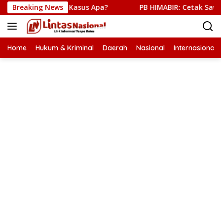
Langsung
bes Polri, Kasus Apa?
Breaking News
PB HIMABIR: Cetak Sawah Baru Pe
ke
konten
Home
Hukum & Kriminal
Daerah
Nasional
Internasional