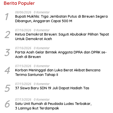
Berita Populer
1
08/06/2026
0 Komentar
Bupati Mukhlis: Tiga Jembatan Putus di Bireuen Segera
Dibangun, Anggaran Capai 500 M
2
07/16/2026
0 Komentar
Ketua Demokrat Bireuen: Sayuti Abubakar Pilihan Tepat
Untuk Demokrat Aceh
3
07/16/2026
0 Komentar
Partai Aceh Gelar Bimtek Anggota DPRA dan DPRK se-
Aceh di Bireuen
4
07/15/2026
0 Komentar
Korban Meninggal dan Luka Berat Akibat Bencana
Terima Santunan Tahap II
5
07/15/2026
0 Komentar
37 Siswa Baru SDN 19 Juli Dapat Hadiah Tas
6
07/13/2026
0 Komentar
Satu Unit Rumah di Peudada Ludes Terbakar,
3 Lainnya Ikut Terdampak