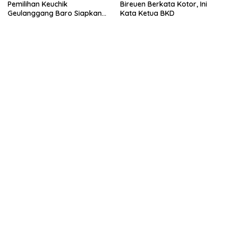
Pemilihan Keuchik
Bireuen Berkata Kotor, Ini
Geulanggang Baro Siapkan
Kata Ketua BKD
Doorprize Sepeda Listrik