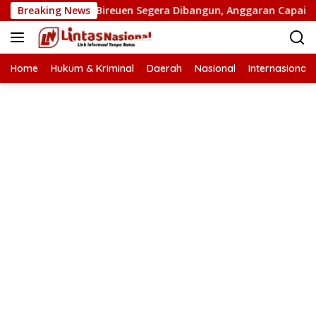
Langsung
n Putus di Bireuen Segera Dibangun, Anggaran Capai 500 M
Breaking News
ke
konten
Home
Hukum & Kriminal
Daerah
Nasional
Internasional