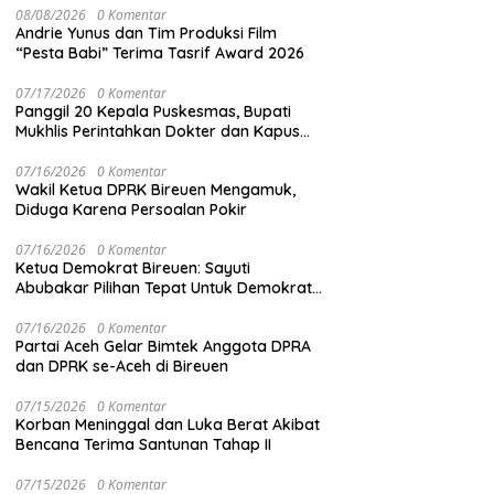
08/08/2026
0 Komentar
Andrie Yunus dan Tim Produksi Film
“Pesta Babi” Terima Tasrif Award 2026
07/17/2026
0 Komentar
Panggil 20 Kepala Puskesmas, Bupati
Mukhlis Perintahkan Dokter dan Kapus
Siaga 24 Jam
07/16/2026
0 Komentar
Wakil Ketua DPRK Bireuen Mengamuk,
Diduga Karena Persoalan Pokir
07/16/2026
0 Komentar
Ketua Demokrat Bireuen: Sayuti
Abubakar Pilihan Tepat Untuk Demokrat
Aceh
07/16/2026
0 Komentar
Partai Aceh Gelar Bimtek Anggota DPRA
dan DPRK se-Aceh di Bireuen
07/15/2026
0 Komentar
Korban Meninggal dan Luka Berat Akibat
Bencana Terima Santunan Tahap II
07/15/2026
0 Komentar