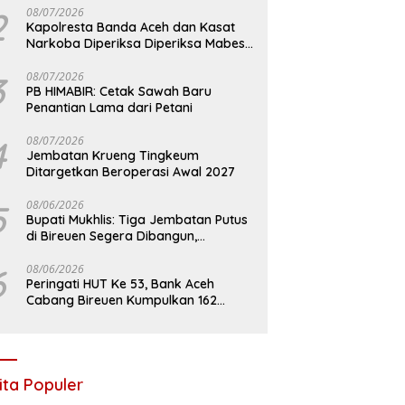
2
08/07/2026
Kapolresta Banda Aceh dan Kasat
Narkoba Diperiksa Diperiksa Mabes
Polri, Kasus Apa?
3
08/07/2026
PB HIMABIR: Cetak Sawah Baru
Penantian Lama dari Petani
4
08/07/2026
Jembatan Krueng Tingkeum
Ditargetkan Beroperasi Awal 2027
5
08/06/2026
Bupati Mukhlis: Tiga Jembatan Putus
di Bireuen Segera Dibangun,
Anggaran Capai 500 M
6
08/06/2026
Peringati HUT Ke 53, Bank Aceh
Cabang Bireuen Kumpulkan 162
Kantong Darah
ita Populer