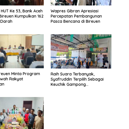
i HUT Ke 53, Bank Aceh
Wapres Gibran Apresiasi
Bireuen Kumpulkan 162
Percepatan Pembangunan
 Darah
Pasca Bencana di Bireuen
ireuen Minta Program
Raih Suara Terbanyak,
awah Rakyat
Syafruddin Terpilih Sebagai
kan
Keuchik Gampong
Geulanggang Baro