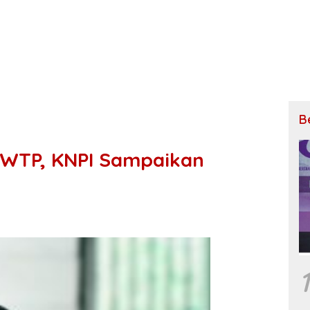
B
 WTP, KNPI Sampaikan
1