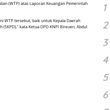
alian (WTP) atas Laporan Keuangan Pemerintah
1
ni WTP tersebut, baik untuk Kepala Daerah
2
 (SKPD),” kata Ketua DPD KNPI Bireuen, Abdul
3
4
5
6