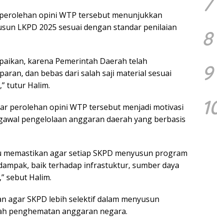
7
, perolehan opini WTP tersebut menunjukkan
sun LKPD 2025 sesuai dengan standar penilaian
8
sampaikan, karena Pemerintah Daerah telah
9
aran, dan bebas dari salah saji material sesuai
” tutur Halim.
1
gar perolehan opini WTP tersebut menjadi motivasi
gawal pengelolaan anggaran daerah yang berbasis
rlu memastikan agar setiap SKPD menyusun program
dampak, baik terhadap infrastuktur, sumber daya
 sebut Halim.
kan agar SKPD lebih selektif dalam menyusun
gah penghematan anggaran negara.