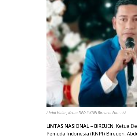
Abdul Halim, Ketua DPD II KNPI Bireuen. Foto : Ist
LINTAS NASIONAL – BIREUEN
, Ketua D
Pemuda Indonesia (KNPI) Bireuen, Abd