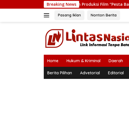
Langsung
Andrie Yunus dan Tim Produksi Film “Pesta Babi” Terima Tasrif
Breaking News
ke
konten
Pasang Iklan
Nonton Berita
Home
Hukum & Kriminal
Daerah
Berita Pilihan
Advetorial
Editorial