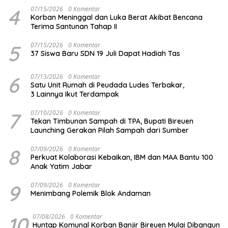
4
07/15/2026
0 Komentar
Korban Meninggal dan Luka Berat Akibat Bencana
Terima Santunan Tahap II
5
07/15/2026
0 Komentar
37 Siswa Baru SDN 19 Juli Dapat Hadiah Tas
6
07/13/2026
0 Komentar
Satu Unit Rumah di Peudada Ludes Terbakar,
3 Lainnya Ikut Terdampak
7
07/10/2026
0 Komentar
Tekan Timbunan Sampah di TPA, Bupati Bireuen
Launching Gerakan Pilah Sampah dari Sumber
8
07/09/2026
0 Komentar
Perkuat Kolaborasi Kebaikan, IBM dan MAA Bantu 100
Anak Yatim Jabar
9
07/09/2026
0 Komentar
Menimbang Polemik Blok Andaman
10
07/08/2026
0 Komentar
Huntap Komunal Korban Banjir Bireuen Mulai Dibangun