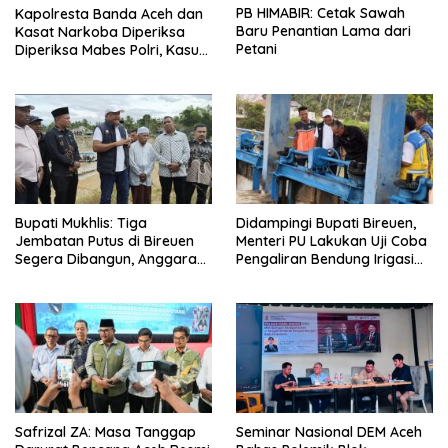
PB HIMABIR: Cetak Sawah
Kapolresta Banda Aceh dan
Baru Penantian Lama dari
Kasat Narkoba Diperiksa
Petani
Diperiksa Mabes Polri, Kasus
Apa?
Bupati Mukhlis: Tiga
Didampingi Bupati Bireuen,
Jembatan Putus di Bireuen
Menteri PU Lakukan Uji Coba
Segera Dibangun, Anggaran
Pengaliran Bendung Irigasi
Capai 500 M
Pante Lhoong
Safrizal ZA: Masa Tanggap
Seminar Nasional DEM Aceh