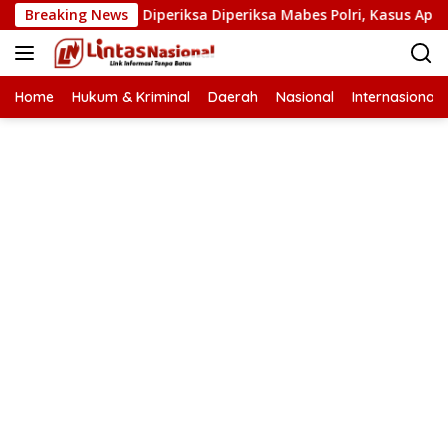
Langsung
t Narkoba Diperiksa Diperiksa Mabes Polri, Kasus Apa?
Breaking News
ke
konten
Home
Hukum & Kriminal
Daerah
Nasional
Internasional