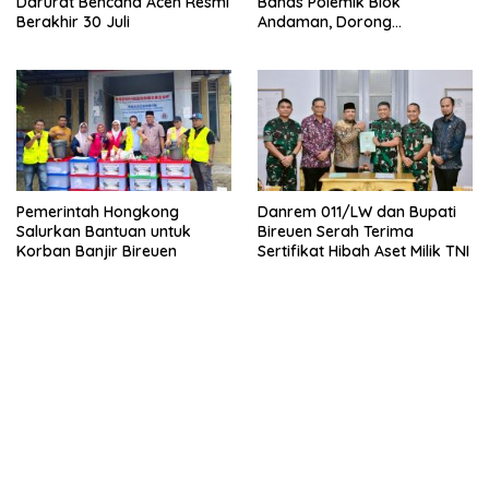
Darurat Bencana Aceh Resmi
Bahas Polemik Blok
Berakhir 30 Juli
Andaman, Dorong
Percepatan Investasi dan
Hilirisasi
Pemerintah Hongkong
Danrem 011/LW dan Bupati
Salurkan Bantuan untuk
Bireuen Serah Terima
Korban Banjir Bireuen
Sertifikat Hibah Aset Milik TNI