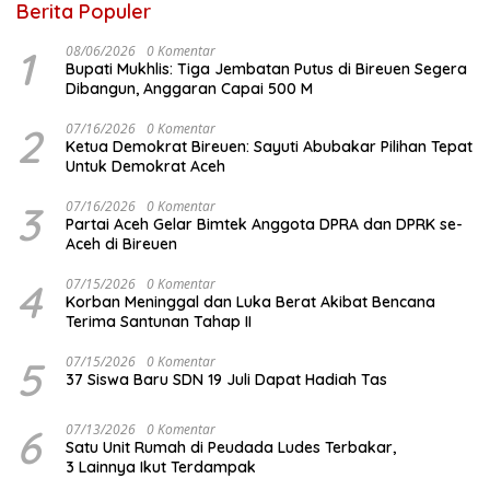
Berita Populer
1
08/06/2026
0 Komentar
Bupati Mukhlis: Tiga Jembatan Putus di Bireuen Segera
Dibangun, Anggaran Capai 500 M
2
07/16/2026
0 Komentar
Ketua Demokrat Bireuen: Sayuti Abubakar Pilihan Tepat
Untuk Demokrat Aceh
3
07/16/2026
0 Komentar
Partai Aceh Gelar Bimtek Anggota DPRA dan DPRK se-
Aceh di Bireuen
4
07/15/2026
0 Komentar
Korban Meninggal dan Luka Berat Akibat Bencana
Terima Santunan Tahap II
5
07/15/2026
0 Komentar
37 Siswa Baru SDN 19 Juli Dapat Hadiah Tas
6
07/13/2026
0 Komentar
Satu Unit Rumah di Peudada Ludes Terbakar,
3 Lainnya Ikut Terdampak