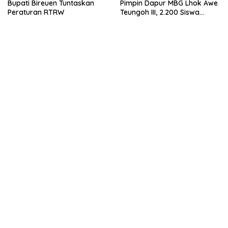
Bupati Bireuen Tuntaskan
Pimpin Dapur MBG Lhok Awe
Peraturan RTRW
Teungoh III, 2.200 Siswa
Nikmati Menu Bergizi Setiap
Hari