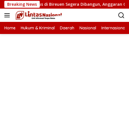
Langsung
embatan Putus di Bireuen Segera Dibangun, Anggaran Capai 500
Breaking News
ke
konten
Home
Hukum & Kriminal
Daerah
Nasional
Internasional