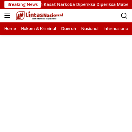
Langsung
a Banda Aceh dan Kasat Narkoba Diperiksa Diperiksa Mabes Pol
Breaking News
ke
konten
Home
Hukum & Kriminal
Daerah
Nasional
Internasional