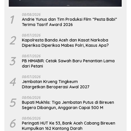
1
08/08/2026
Andrie Yunus dan Tim Produksi Film “Pesta Babi”
Terima Tasrif Award 2026
2
08/07/2026
Kapolresta Banda Aceh dan Kasat Narkoba
Diperiksa Diperiksa Mabes Polri, Kasus Apa?
3
08/07/2026
PB HIMABIR: Cetak Sawah Baru Penantian Lama
dari Petani
4
08/07/2026
Jembatan Krueng Tingkeum
Ditargetkan Beroperasi Awal 2027
5
08/06/2026
Bupati Mukhlis: Tiga Jembatan Putus di Bireuen
Segera Dibangun, Anggaran Capai 500 M
6
08/06/2026
Peringati HUT Ke 53, Bank Aceh Cabang Bireuen
Kumpulkan 162 Kantong Darah