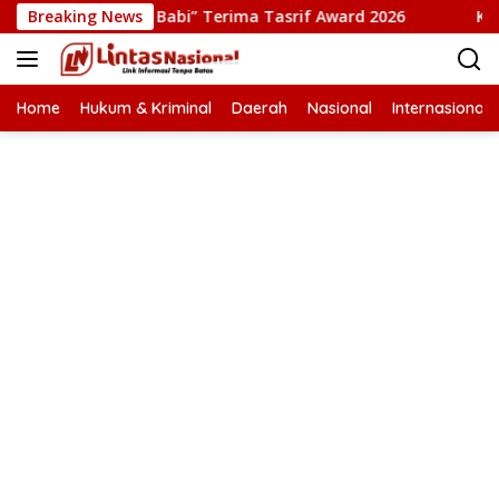
Langsung
 “Pesta Babi” Terima Tasrif Award 2026
Breaking News
Kapolresta Ban
ke
konten
Home
Hukum & Kriminal
Daerah
Nasional
Internasional