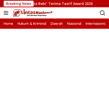
Langsung
 Film “Pesta Babi” Terima Tasrif Award 2026
Breaking News
Kapolresta
ke
konten
Home
Hukum & Kriminal
Daerah
Nasional
Internasional