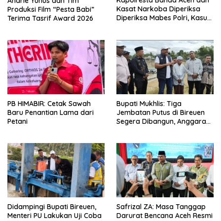
Kapolresta Banda Aceh dan
Andrie Yunus dan Tim
Kasat Narkoba Diperiksa
Produksi Film “Pesta Babi”
Diperiksa Mabes Polri, Kasus
Terima Tasrif Award 2026
Apa?
PB HIMABIR: Cetak Sawah
Bupati Mukhlis: Tiga
Baru Penantian Lama dari
Jembatan Putus di Bireuen
Petani
Segera Dibangun, Anggaran
Capai 500 M
Didampingi Bupati Bireuen,
Safrizal ZA: Masa Tanggap
Menteri PU Lakukan Uji Coba
Darurat Bencana Aceh Resmi