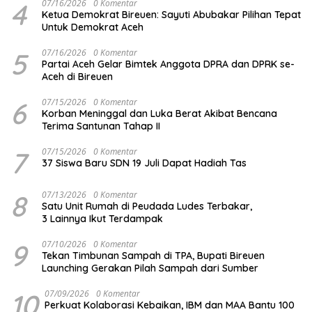
4
07/16/2026
0 Komentar
Ketua Demokrat Bireuen: Sayuti Abubakar Pilihan Tepat
Untuk Demokrat Aceh
5
07/16/2026
0 Komentar
Partai Aceh Gelar Bimtek Anggota DPRA dan DPRK se-
Aceh di Bireuen
6
07/15/2026
0 Komentar
Korban Meninggal dan Luka Berat Akibat Bencana
Terima Santunan Tahap II
7
07/15/2026
0 Komentar
37 Siswa Baru SDN 19 Juli Dapat Hadiah Tas
8
07/13/2026
0 Komentar
Satu Unit Rumah di Peudada Ludes Terbakar,
3 Lainnya Ikut Terdampak
9
07/10/2026
0 Komentar
Tekan Timbunan Sampah di TPA, Bupati Bireuen
Launching Gerakan Pilah Sampah dari Sumber
10
07/09/2026
0 Komentar
Perkuat Kolaborasi Kebaikan, IBM dan MAA Bantu 100