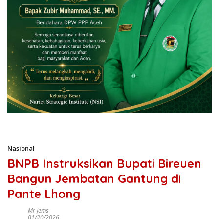
Nasional
BNPB Instruksikan Bupati Bireuen
Bangun Jembatan Gantung di
Pante Lhong
Mr Jems
01/20/2026