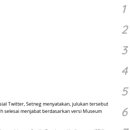
1
2
3
4
5
ial Twitter, Setneg menyatakan, julukan tersebut
6
h selesai menjabat berdasarkan versi Museum