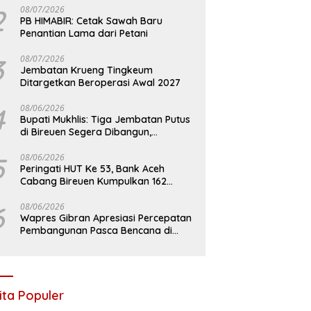
2
08/07/2026
PB HIMABIR: Cetak Sawah Baru
Penantian Lama dari Petani
3
08/07/2026
Jembatan Krueng Tingkeum
Ditargetkan Beroperasi Awal 2027
4
08/06/2026
Bupati Mukhlis: Tiga Jembatan Putus
di Bireuen Segera Dibangun,
Anggaran Capai 500 M
5
08/06/2026
Peringati HUT Ke 53, Bank Aceh
Cabang Bireuen Kumpulkan 162
Kantong Darah
6
08/06/2026
Wapres Gibran Apresiasi Percepatan
Pembangunan Pasca Bencana di
Bireuen
ita Populer