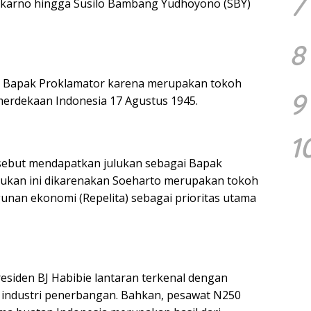
7
Soekarno hingga Susilo Bambang Yudhoyono (SBY)
8
an Bapak Proklamator karena merupakan tokoh
9
erdekaan Indonesia 17 Agustus 1945.
1
rsebut mendapatkan julukan sebagai Bapak
ukan ini dikarenakan Soeharto merupakan tokoh
an ekonomi (Repelita) sebagai prioritas utama
esiden BJ Habibie lantaran terkenal dengan
n industri penerbangan. Bahkan, pesawat N250