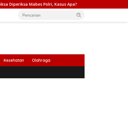
bes Polri, Kasus Apa?
PB HIMABIR: Cetak Sawah Baru P
Kesehatan
Olahraga