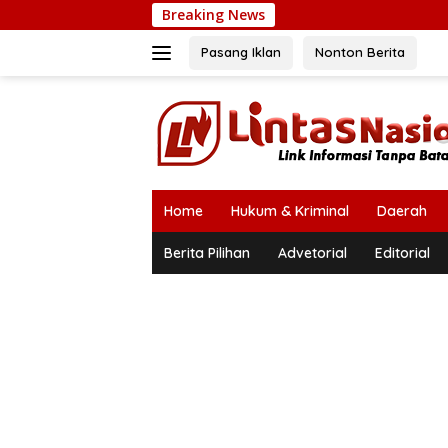
Langsung
Breaking News
Ka
ke
konten
Pasang Iklan
Nonton Berita
Home
Hukum & Kriminal
Daerah
Berita Pilihan
Advetorial
Editorial