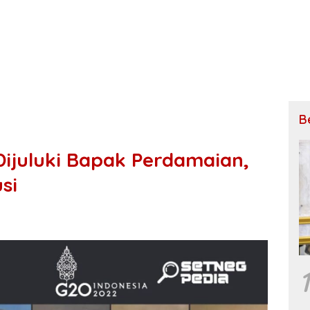
B
ijuluki Bapak Perdamaian,
si
1