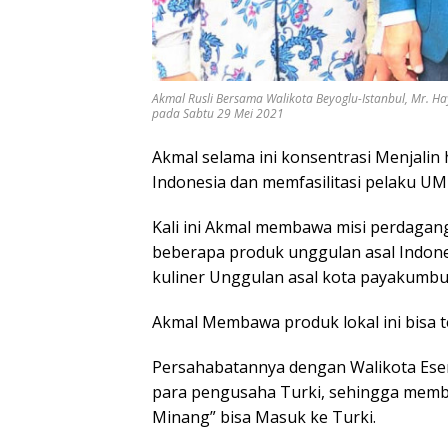
Akmal Rusli Bersama Walikota Beyoglu-Istanbul, Mr. H
pada Sabtu 29 Mei 2021
Akmal selama ini konsentrasi Menjali
Indonesia dan memfasilitasi pelaku U
Kali ini Akmal membawa misi perdaganga
beberapa produk unggulan asal Indone
kuliner Unggulan asal kota payakumb
Akmal Membawa produk lokal ini bisa 
Persahabatannya dengan Walikota Ese
para pengusaha Turki, sehingga mem
Minang” bisa Masuk ke Turki.