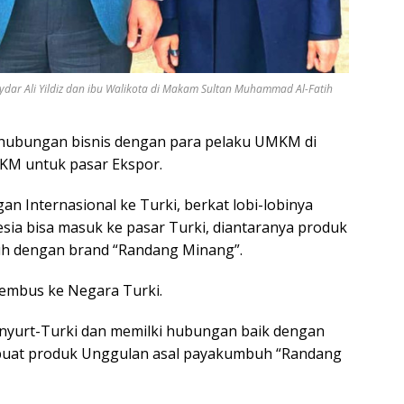
aydar Ali Yildiz dan ibu Walikota di Makam Sultan Muhammad Al-Fatih
n hubungan bisnis dengan para pelaku UMKM di
MKM untuk pasar Ekspor.
n Internasional ke Turki, berkat lobi-lobinya
sia bisa masuk ke pasar Turki, diantaranya produk
uh dengan brand “Randang Minang”.
tembus ke Negara Turki.
nyurt-Turki dan memilki hubungan baik dengan
buat produk Unggulan asal payakumbuh “Randang