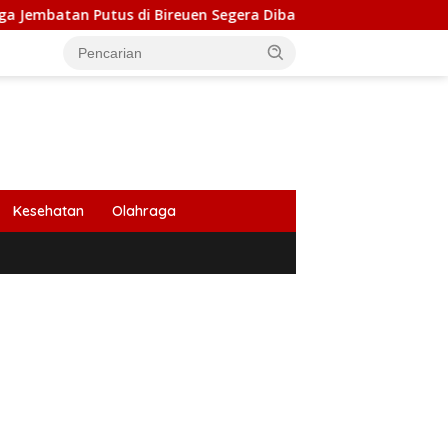
 di Bireuen Segera Dibangun, Anggaran Capai 500 M
Pe
Kesehatan
Olahraga