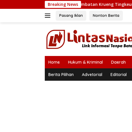
Langsung
Jembatan Krueng Tingkeum Ditargetkan Bero
Breaking News
ke
konten
Pasang Iklan
Nonton Berita
Home
Hukum & Kriminal
Daerah
Berita Pilihan
Advetorial
Editorial