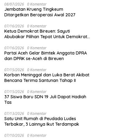
08/07/2026
0 Komentar
Jembatan Krueng Tingkeum
Ditargetkan Beroperasi Awal 2027
07/16/2026
0 Komentar
Ketua Demokrat Bireuen: Sayuti
Abubakar Pilihan Tepat Untuk Demokrat
Aceh
07/16/2026
0 Komentar
Partai Aceh Gelar Bimtek Anggota DPRA
dan DPRK se-Aceh di Bireuen
07/15/2026
0 Komentar
Korban Meninggal dan Luka Berat Akibat
Bencana Terima Santunan Tahap II
07/15/2026
0 Komentar
37 Siswa Baru SDN 19 Juli Dapat Hadiah
Tas
07/13/2026
0 Komentar
Satu Unit Rumah di Peudada Ludes
Terbakar, 3 Lainnya Ikut Terdampak
07/10/2026
0 Komentar