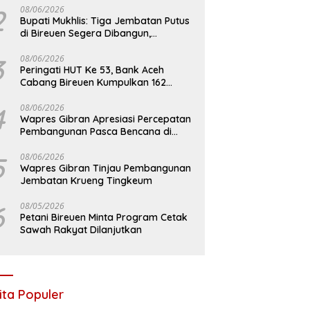
2
08/06/2026
Bupati Mukhlis: Tiga Jembatan Putus
di Bireuen Segera Dibangun,
Anggaran Capai 500 M
3
08/06/2026
Peringati HUT Ke 53, Bank Aceh
Cabang Bireuen Kumpulkan 162
Kantong Darah
4
08/06/2026
Wapres Gibran Apresiasi Percepatan
Pembangunan Pasca Bencana di
Bireuen
5
08/06/2026
Wapres Gibran Tinjau Pembangunan
Jembatan Krueng Tingkeum
6
08/05/2026
Petani Bireuen Minta Program Cetak
Sawah Rakyat Dilanjutkan
ita Populer