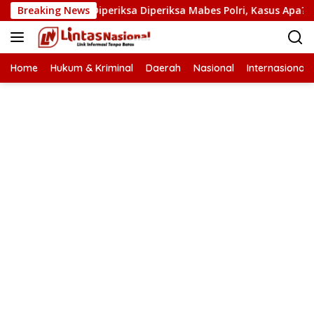
Langsung
koba Diperiksa Diperiksa Mabes Polri, Kasus Apa?
Breaking News
PB 
ke
konten
Home
Hukum & Kriminal
Daerah
Nasional
Internasional