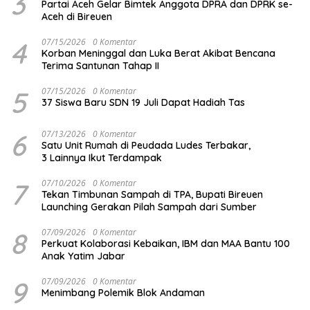
3
Partai Aceh Gelar Bimtek Anggota DPRA dan DPRK se-
Aceh di Bireuen
4
07/15/2026
0 Komentar
Korban Meninggal dan Luka Berat Akibat Bencana
Terima Santunan Tahap II
5
07/15/2026
0 Komentar
37 Siswa Baru SDN 19 Juli Dapat Hadiah Tas
6
07/13/2026
0 Komentar
Satu Unit Rumah di Peudada Ludes Terbakar,
3 Lainnya Ikut Terdampak
7
07/10/2026
0 Komentar
Tekan Timbunan Sampah di TPA, Bupati Bireuen
Launching Gerakan Pilah Sampah dari Sumber
8
07/09/2026
0 Komentar
Perkuat Kolaborasi Kebaikan, IBM dan MAA Bantu 100
Anak Yatim Jabar
9
07/09/2026
0 Komentar
Menimbang Polemik Blok Andaman