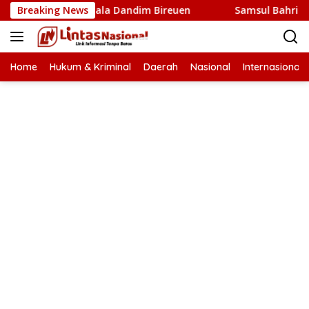
Langsung
 Final Piala Dandim Bireuen
Breaking News
Samsul Bahri Tiyong: Pe
ke
konten
Home
Hukum & Kriminal
Daerah
Nasional
Internasional