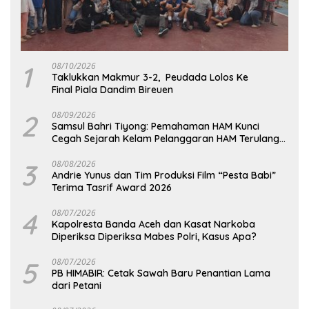
1
08/10/2026
Taklukkan Makmur 3-2, Peudada Lolos Ke
Final Piala Dandim Bireuen
2
08/09/2026
Samsul Bahri Tiyong: Pemahaman HAM Kunci
Cegah Sejarah Kelam Pelanggaran HAM Terulang
di Aceh
3
08/08/2026
Andrie Yunus dan Tim Produksi Film “Pesta Babi”
Terima Tasrif Award 2026
4
08/07/2026
Kapolresta Banda Aceh dan Kasat Narkoba
Diperiksa Diperiksa Mabes Polri, Kasus Apa?
5
08/07/2026
PB HIMABIR: Cetak Sawah Baru Penantian Lama
dari Petani