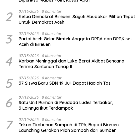
Diperiksa Mabes Polri, Kasus Apa?
2
07/16/2026
0 Komentar
Ketua Demokrat Bireuen: Sayuti Abubakar Pilihan Tepat
Untuk Demokrat Aceh
3
07/16/2026
0 Komentar
Partai Aceh Gelar Bimtek Anggota DPRA dan DPRK se-
Aceh di Bireuen
4
07/15/2026
0 Komentar
Korban Meninggal dan Luka Berat Akibat Bencana
Terima Santunan Tahap II
5
07/15/2026
0 Komentar
37 Siswa Baru SDN 19 Juli Dapat Hadiah Tas
6
07/13/2026
0 Komentar
Satu Unit Rumah di Peudada Ludes Terbakar,
3 Lainnya Ikut Terdampak
7
07/10/2026
0 Komentar
Tekan Timbunan Sampah di TPA, Bupati Bireuen
Launching Gerakan Pilah Sampah dari Sumber