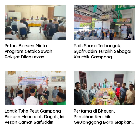
Petani Bireuen Minta
Raih Suara Terbanyak,
Program Cetak Sawah
Syafruddin Terpilih Sebagai
Rakyat Dilanjutkan
Keuchik Gampong
Geulanggang Baro
Lantik Tuha Peut Gampong
Pertama di Bireuen,
Bireuen Meunasah Dayah, Ini
Pemilihan Keuchik
Pesan Camat Saifuddin
Geulanggang Baro Siapkan
Doorprize Sepeda Listrik