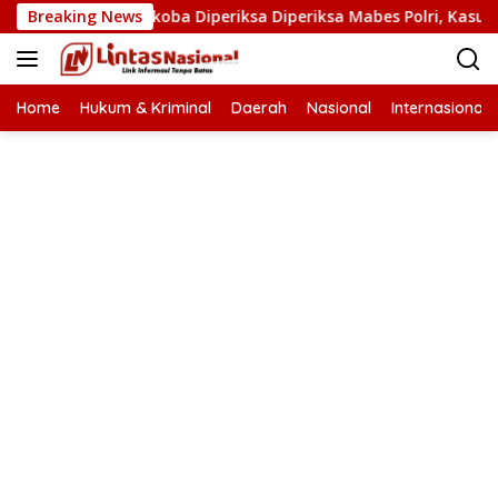
Langsung
Kasat Narkoba Diperiksa Diperiksa Mabes Polri, Kasus Apa?
Breaking News
ke
konten
Home
Hukum & Kriminal
Daerah
Nasional
Internasional