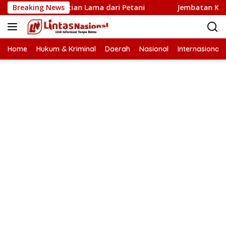
Langsung
Baru Penantian Lama dari Petani
Breaking News
Jembatan Krueng Tin
ke
konten
Home
Hukum & Kriminal
Daerah
Nasional
Internasional