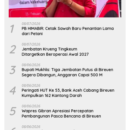
1
08/07/2026
PB HIMABIR: Cetak Sawah Baru Penantian Lama
dari Petani
2
08/07/2026
Jembatan Krueng Tingkeum
Ditargetkan Beroperasi Awal 2027
3
08/06/2026
Bupati Mukhlis: Tiga Jembatan Putus di Bireuen
Segera Dibangun, Anggaran Capai 500 M
4
08/06/2026
Peringati HUT Ke 53, Bank Aceh Cabang Bireuen
Kumpulkan 162 Kantong Darah
5
08/06/2026
Wapres Gibran Apresiasi Percepatan
Pembangunan Pasca Bencana di Bireuen
08/06/2026