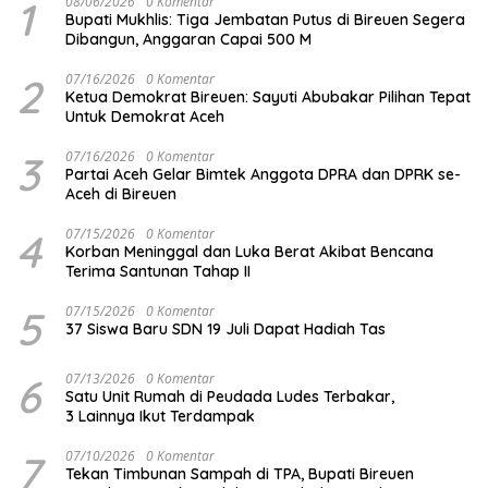
1
08/06/2026
0 Komentar
Bupati Mukhlis: Tiga Jembatan Putus di Bireuen Segera
Dibangun, Anggaran Capai 500 M
2
07/16/2026
0 Komentar
Ketua Demokrat Bireuen: Sayuti Abubakar Pilihan Tepat
Untuk Demokrat Aceh
3
07/16/2026
0 Komentar
Partai Aceh Gelar Bimtek Anggota DPRA dan DPRK se-
Aceh di Bireuen
4
07/15/2026
0 Komentar
Korban Meninggal dan Luka Berat Akibat Bencana
Terima Santunan Tahap II
5
07/15/2026
0 Komentar
37 Siswa Baru SDN 19 Juli Dapat Hadiah Tas
6
07/13/2026
0 Komentar
Satu Unit Rumah di Peudada Ludes Terbakar,
3 Lainnya Ikut Terdampak
7
07/10/2026
0 Komentar
Tekan Timbunan Sampah di TPA, Bupati Bireuen