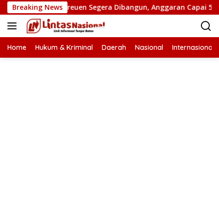
Langsung
 Putus di Bireuen Segera Dibangun, Anggaran Capai 500 M
Breaking News
ke
konten
Home
Hukum & Kriminal
Daerah
Nasional
Internasional