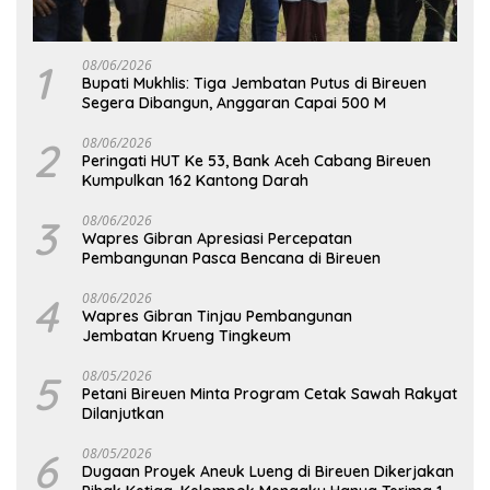
1
08/06/2026
Bupati Mukhlis: Tiga Jembatan Putus di Bireuen
Segera Dibangun, Anggaran Capai 500 M
2
08/06/2026
Peringati HUT Ke 53, Bank Aceh Cabang Bireuen
Kumpulkan 162 Kantong Darah
3
08/06/2026
Wapres Gibran Apresiasi Percepatan
Pembangunan Pasca Bencana di Bireuen
4
08/06/2026
Wapres Gibran Tinjau Pembangunan
Jembatan Krueng Tingkeum
5
08/05/2026
Petani Bireuen Minta Program Cetak Sawah Rakyat
Dilanjutkan
6
08/05/2026
Dugaan Proyek Aneuk Lueng di Bireuen Dikerjakan