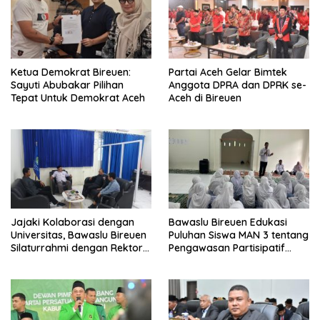
Ketua Demokrat Bireuen:
Partai Aceh Gelar Bimtek
Sayuti Abubakar Pilihan
Anggota DPRA dan DPRK se-
Tepat Untuk Demokrat Aceh
Aceh di Bireuen
Jajaki Kolaborasi dengan
Bawaslu Bireuen Edukasi
Universitas, Bawaslu Bireuen
Puluhan Siswa MAN 3 tentang
Silaturrahmi dengan Rektor
Pengawasan Partisipatif
UMMAH
Pemilu