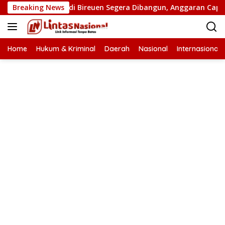
Langsung
atan Putus di Bireuen Segera Dibangun, Anggaran Capai 500 M
Breaking News
ke
konten
Home
Hukum & Kriminal
Daerah
Nasional
Internasional