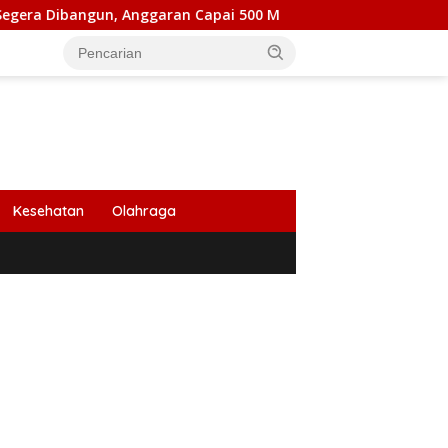
, Anggaran Capai 500 M
Peringati HUT Ke 53, Bank Ace
Kesehatan
Olahraga