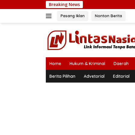
Langsung
Breaking News
Bu
ke
konten
Pasang Iklan
Nonton Berita
Home
Hukum & Kriminal
Daerah
Berita Pilihan
Advetorial
Editorial