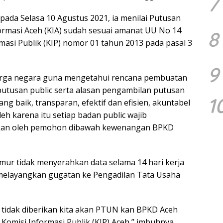
7
pada Selasa 10 Agustus 2021, ia menilai Putusan
ormasi Aceh (KIA) sudah sesuai amanat UU No 14
8
masi Publik (KIP) nomor 01 tahun 2013 pada pasal 3
9
arga negara guna mengetahui rencana pembuatan
putusan public serta alasan pengambilan putusan
1
 baik, transparan, efektif dan efisien, akuntabel
h karena itu setiap badan public wajib
nkan oleh pemohon dibawah kewenangan BPKD
mur tidak menyerahkan data selama 14 hari kerja
melayangkan gugatan ke Pengadilan Tata Usaha
a tidak diberikan kita akan PTUN kan BPKD Aceh
omisi Informasi Publik (KIP) Aceh,” imbuhnya