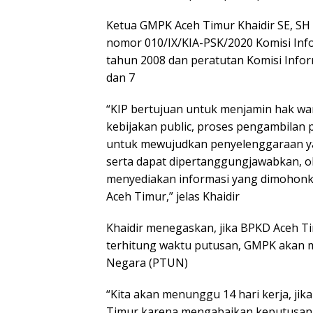
Ketua GMPK Aceh Timur Khaidir SE, SH 
nomor 010/IX/KIA-PSK/2020 Komisi Inf
tahun 2008 dan peratutan Komisi Infor
dan 7
“KIP bertujuan untuk menjamin hak w
kebijakan public, proses pengambilan 
untuk mewujudkan penyelenggaraan yang
serta dapat dipertanggungjawabkan, ole
menyediakan informasi yang dimoho
Aceh Timur,” jelas Khaidir
Khaidir menegaskan, jika BPKD Aceh Ti
terhitung waktu putusan, GMPK akan 
Negara (PTUN)
“Kita akan menunggu 14 hari kerja, jik
Timur karena mengabaikan keputusan K