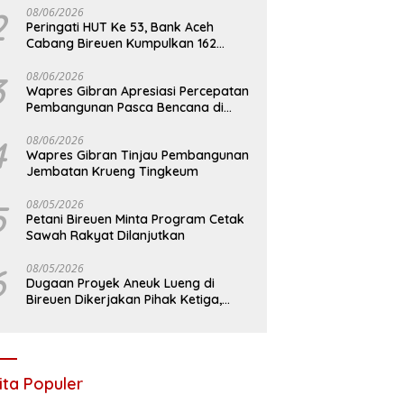
2
08/06/2026
Peringati HUT Ke 53, Bank Aceh
Cabang Bireuen Kumpulkan 162
Kantong Darah
3
08/06/2026
Wapres Gibran Apresiasi Percepatan
Pembangunan Pasca Bencana di
Bireuen
4
08/06/2026
Wapres Gibran Tinjau Pembangunan
Jembatan Krueng Tingkeum
5
08/05/2026
Petani Bireuen Minta Program Cetak
Sawah Rakyat Dilanjutkan
6
08/05/2026
Dugaan Proyek Aneuk Lueng di
Bireuen Dikerjakan Pihak Ketiga,
Kelompok Mengaku Hanya Terima 10
Juta
ita Populer