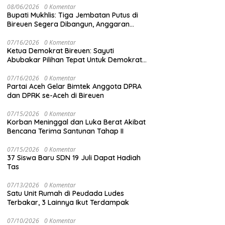
08/06/2026
0 Komentar
Bupati Mukhlis: Tiga Jembatan Putus di
Bireuen Segera Dibangun, Anggaran
Capai 500 M
07/16/2026
0 Komentar
Ketua Demokrat Bireuen: Sayuti
Abubakar Pilihan Tepat Untuk Demokrat
Aceh
07/16/2026
0 Komentar
Partai Aceh Gelar Bimtek Anggota DPRA
dan DPRK se-Aceh di Bireuen
07/15/2026
0 Komentar
Korban Meninggal dan Luka Berat Akibat
Bencana Terima Santunan Tahap II
07/15/2026
0 Komentar
37 Siswa Baru SDN 19 Juli Dapat Hadiah
Tas
07/13/2026
0 Komentar
Satu Unit Rumah di Peudada Ludes
Terbakar, 3 Lainnya Ikut Terdampak
07/10/2026
0 Komentar