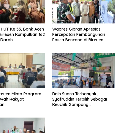
i HUT Ke 53, Bank Aceh
Wapres Gibran Apresiasi
Bireuen Kumpulkan 162
Percepatan Pembangunan
 Darah
Pasca Bencana di Bireuen
ireuen Minta Program
Raih Suara Terbanyak,
awah Rakyat
Syafruddin Terpilih Sebagai
kan
Keuchik Gampong
Geulanggang Baro