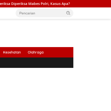
Mabes Polri, Kasus Apa?
PB HIMABIR: Cetak Sawah Baru
Kesehatan
Olahraga