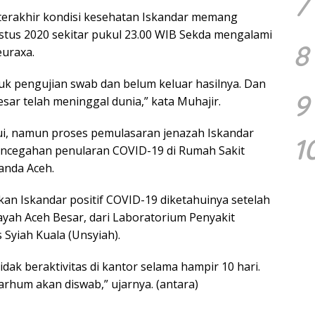
7
 terakhir kondisi kesehatan Iskandar memang
tus 2020 sekitar pukul 23.00 WIB Sekda mengalami
8
euraxa.
tuk pengujian swab dan belum keluar hasilnya. Dan
9
sar telah meninggal dunia,” kata Muhajir.
hui, namun proses pemulasaran jenazah Iskandar
1
encegahan penularan COVID-19 di Rumah Sakit
anda Aceh.
kan Iskandar positif COVID-19 diketahuinya setelah
yah Aceh Besar, dari Laboratorium Penyakit
 Syiah Kuala (Unsyiah).
ak beraktivitas di kantor selama hampir 10 hari.
arhum akan diswab,” ujarnya. (antara)