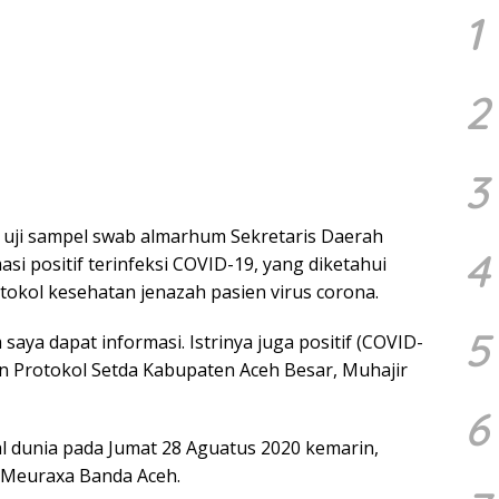
1
2
3
 uji sampel swab almarhum Sekretaris Daerah
4
si positif terinfeksi COVID-19, yang diketahui
okol kesehatan jenazah pasien virus corona.
5
 saya dapat informasi. Istrinya juga positif (COVID-
an Protokol Setda Kabupaten Aceh Besar, Muhajir
6
l dunia pada Jumat 28 Aguatus 2020 kemarin,
t Meuraxa Banda Aceh.