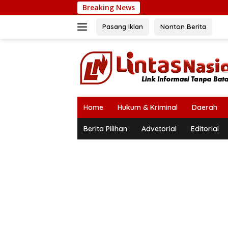
Langsung
Breaking News
ke
konten
Pasang Iklan
Nonton Berita
Home
Hukum & Kriminal
Daerah
Berita Pilihan
Advetorial
Editorial