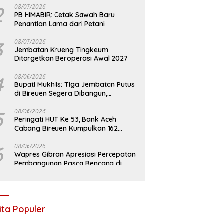
2
08/07/2026
PB HIMABIR: Cetak Sawah Baru
Penantian Lama dari Petani
3
08/07/2026
Jembatan Krueng Tingkeum
Ditargetkan Beroperasi Awal 2027
4
08/06/2026
Bupati Mukhlis: Tiga Jembatan Putus
di Bireuen Segera Dibangun,
Anggaran Capai 500 M
5
08/06/2026
Peringati HUT Ke 53, Bank Aceh
Cabang Bireuen Kumpulkan 162
Kantong Darah
6
08/06/2026
Wapres Gibran Apresiasi Percepatan
Pembangunan Pasca Bencana di
Bireuen
ita Populer