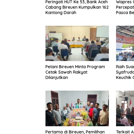
Peringati HUT Ke 53, Bank Aceh
Wapres G
Cabang Bireuen Kumpulkan 162
Percepa
Kantong Darah
Pasca Be
Petani Bireuen Minta Program
Raih Sua
Cetak Sawah Rakyat
Syafrudd
Dilanjutkan
Keuchik
Geulang
Pertama di Bireuen, Pemilihan
Terkait 