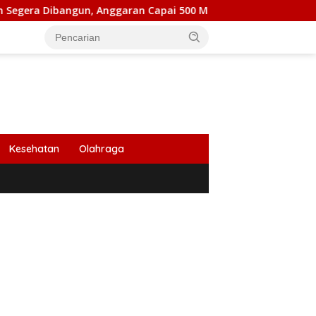
gun, Anggaran Capai 500 M
Peringati HUT Ke 53, Bank 
Kesehatan
Olahraga