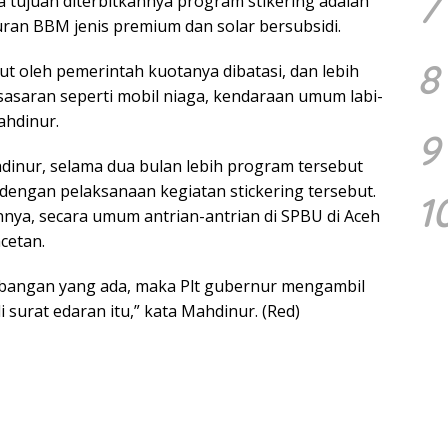
7
 tujuan diterbitkannya program stikering adalah
ran BBM jenis premium dan solar bersubsidi.
8
 oleh pemerintah kuotanya dibatasi, dan lebih
sasaran seperti mobil niaga, kendaraan umum labi-
ahdinur.
9
inur, selama dua bulan lebih program tersebut
u dengan pelaksanaan kegiatan stickering tersebut.
1
nya, secara umum antrian-antrian di SPBU di Aceh
cetan.
mbangan yang ada, maka Plt gubernur mengambil
surat edaran itu,” kata Mahdinur. (Red)