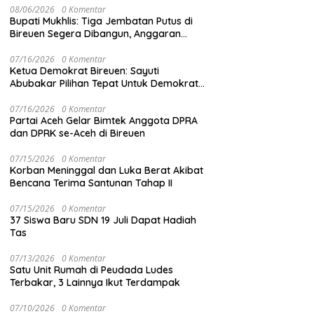
08/06/2026
0 Komentar
Bupati Mukhlis: Tiga Jembatan Putus di
Bireuen Segera Dibangun, Anggaran
Capai 500 M
07/16/2026
0 Komentar
Ketua Demokrat Bireuen: Sayuti
Abubakar Pilihan Tepat Untuk Demokrat
Aceh
07/16/2026
0 Komentar
Partai Aceh Gelar Bimtek Anggota DPRA
dan DPRK se-Aceh di Bireuen
07/15/2026
0 Komentar
Korban Meninggal dan Luka Berat Akibat
Bencana Terima Santunan Tahap II
07/15/2026
0 Komentar
37 Siswa Baru SDN 19 Juli Dapat Hadiah
Tas
07/13/2026
0 Komentar
Satu Unit Rumah di Peudada Ludes
Terbakar, 3 Lainnya Ikut Terdampak
07/10/2026
0 Komentar