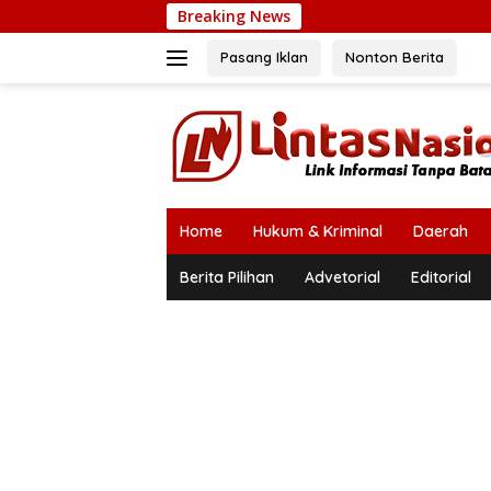
Langsung
Breaking News
ke
konten
Pasang Iklan
Nonton Berita
Home
Hukum & Kriminal
Daerah
Berita Pilihan
Advetorial
Editorial