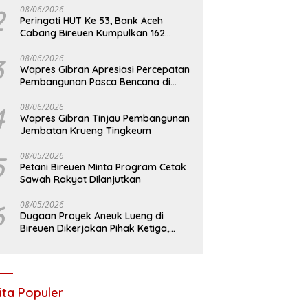
2
08/06/2026
Peringati HUT Ke 53, Bank Aceh
Cabang Bireuen Kumpulkan 162
Kantong Darah
3
08/06/2026
Wapres Gibran Apresiasi Percepatan
Pembangunan Pasca Bencana di
Bireuen
4
08/06/2026
Wapres Gibran Tinjau Pembangunan
Jembatan Krueng Tingkeum
5
08/05/2026
Petani Bireuen Minta Program Cetak
Sawah Rakyat Dilanjutkan
6
08/05/2026
Dugaan Proyek Aneuk Lueng di
Bireuen Dikerjakan Pihak Ketiga,
Kelompok Mengaku Hanya Terima 10
Juta
ita Populer