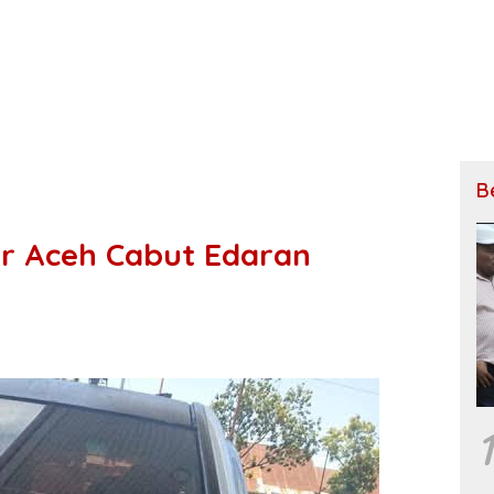
B
nur Aceh Cabut Edaran
1