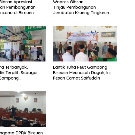
ibran Apresiasi
Wapres Gibran
tan Pembangunan
Tinjau Pembangunan
ncana di Bireuen
Jembatan Krueng Tingkeum
ra Terbanyak,
Lantik Tuha Peut Gampong
in Terpilih Sebagai
Bireuen Meunasah Dayah, Ini
 Gampong
Pesan Camat Saifuddin
gang Baro
Anggota DPRK Bireuen