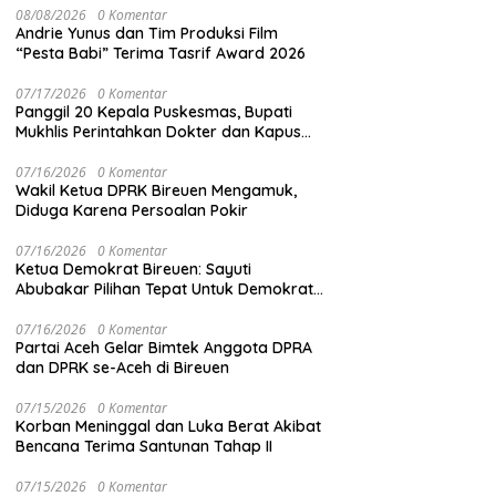
08/08/2026
0 Komentar
Andrie Yunus dan Tim Produksi Film
“Pesta Babi” Terima Tasrif Award 2026
07/17/2026
0 Komentar
Panggil 20 Kepala Puskesmas, Bupati
Mukhlis Perintahkan Dokter dan Kapus
Siaga 24 Jam
07/16/2026
0 Komentar
Wakil Ketua DPRK Bireuen Mengamuk,
Diduga Karena Persoalan Pokir
07/16/2026
0 Komentar
Ketua Demokrat Bireuen: Sayuti
Abubakar Pilihan Tepat Untuk Demokrat
Aceh
07/16/2026
0 Komentar
Partai Aceh Gelar Bimtek Anggota DPRA
dan DPRK se-Aceh di Bireuen
07/15/2026
0 Komentar
Korban Meninggal dan Luka Berat Akibat
Bencana Terima Santunan Tahap II
07/15/2026
0 Komentar