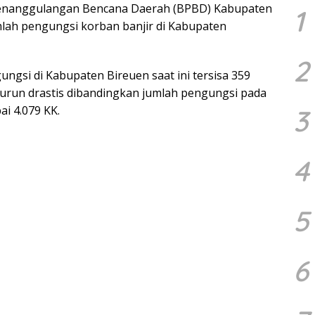
enanggulangan Bencana Daerah (BPBD) Kabupaten
1
umlah pengungsi korban banjir di Kabupaten
2
ngsi di Kabupaten Bireuen saat ini tersisa 359
 turun drastis dibandingkan jumlah pengungsi pada
i 4.079 KK.
3
4
5
6