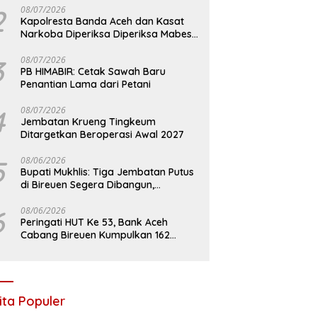
2
08/07/2026
Kapolresta Banda Aceh dan Kasat
Narkoba Diperiksa Diperiksa Mabes
Polri, Kasus Apa?
3
08/07/2026
PB HIMABIR: Cetak Sawah Baru
Penantian Lama dari Petani
4
08/07/2026
Jembatan Krueng Tingkeum
Ditargetkan Beroperasi Awal 2027
5
08/06/2026
Bupati Mukhlis: Tiga Jembatan Putus
di Bireuen Segera Dibangun,
Anggaran Capai 500 M
6
08/06/2026
Peringati HUT Ke 53, Bank Aceh
Cabang Bireuen Kumpulkan 162
Kantong Darah
ita Populer