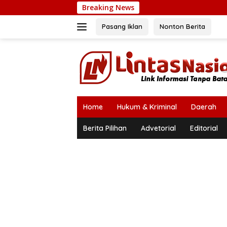
Langsung
Breaking News
Andr
ke
konten
Pasang Iklan
Nonton Berita
Home
Hukum & Kriminal
Daerah
Berita Pilihan
Advetorial
Editorial