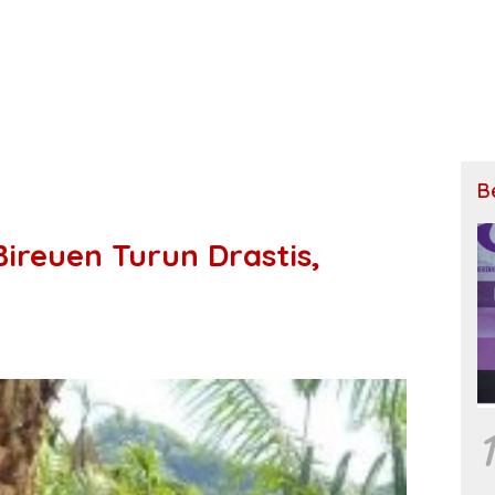
B
ireuen Turun Drastis,
1