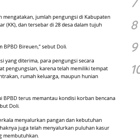
7
ian mengatakan, jumlah pengungsi di Kabupaten
8
uar (KK), dan tersebar di 28 desa dalam tujuh
9
im BPBD Bireuen,” sebut Doli.
si yang diterima, para pengungsi secara
1
 pengungsian, karena telah memiliki tempat
ontrakan, rumah keluarga, maupun hunian
ui BPBD terus memantau kondisi korban bencana
ut Doli.
erkala menyalurkan pangan dan kebutuhan
pihaknya juga telah menyalurkan puluhan kasur
ng membutuhkan.