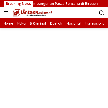
Langsung
rcepatan Pembangunan Pasca Bencana di Bireuen
Breaking News
Wapre
ke
konten
Home
Hukum & Kriminal
Daerah
Nasional
Internasional