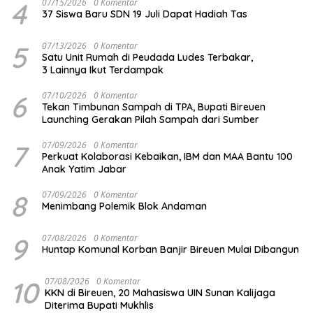
4
07/15/2026
0 Komentar
37 Siswa Baru SDN 19 Juli Dapat Hadiah Tas
5
07/13/2026
0 Komentar
Satu Unit Rumah di Peudada Ludes Terbakar,
3 Lainnya Ikut Terdampak
6
07/10/2026
0 Komentar
Tekan Timbunan Sampah di TPA, Bupati Bireuen
Launching Gerakan Pilah Sampah dari Sumber
7
07/09/2026
0 Komentar
Perkuat Kolaborasi Kebaikan, IBM dan MAA Bantu 100
Anak Yatim Jabar
8
07/09/2026
0 Komentar
Menimbang Polemik Blok Andaman
9
07/08/2026
0 Komentar
Huntap Komunal Korban Banjir Bireuen Mulai Dibangun
10
07/08/2026
0 Komentar
KKN di Bireuen, 20 Mahasiswa UIN Sunan Kalijaga
Diterima Bupati Mukhlis