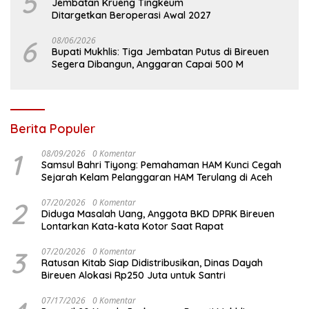
5
Jembatan Krueng Tingkeum
Ditargetkan Beroperasi Awal 2027
6
08/06/2026
Bupati Mukhlis: Tiga Jembatan Putus di Bireuen
Segera Dibangun, Anggaran Capai 500 M
Berita Populer
1
08/09/2026
0 Komentar
Samsul Bahri Tiyong: Pemahaman HAM Kunci Cegah
Sejarah Kelam Pelanggaran HAM Terulang di Aceh
2
07/20/2026
0 Komentar
Diduga Masalah Uang, Anggota BKD DPRK Bireuen
Lontarkan Kata-kata Kotor Saat Rapat
3
07/20/2026
0 Komentar
Ratusan Kitab Siap Didistribusikan, Dinas Dayah
Bireuen Alokasi Rp250 Juta untuk Santri
07/17/2026
0 Komentar