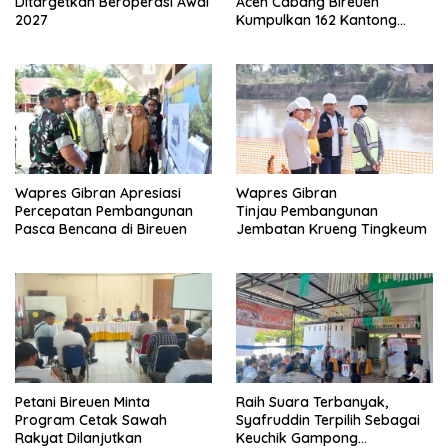
Ditargetkan Beroperasi Awal
Aceh Cabang Bireuen
2027
Kumpulkan 162 Kantong
Darah
Wapres Gibran Apresiasi
Wapres Gibran
Percepatan Pembangunan
Tinjau Pembangunan
Pasca Bencana di Bireuen
Jembatan Krueng Tingkeum
Petani Bireuen Minta
Raih Suara Terbanyak,
Program Cetak Sawah
Syafruddin Terpilih Sebagai
Rakyat Dilanjutkan
Keuchik Gampong