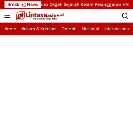
Langsung
 HAM Kunci Cegah Sejarah Kelam Pelanggaran HAM Terulang d
Breaking News
ke
konten
Home
Hukum & Kriminal
Daerah
Nasional
Internasional