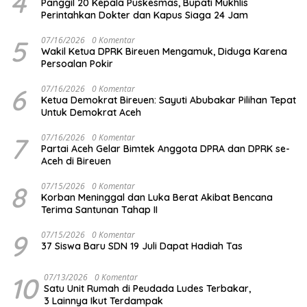
4
Panggil 20 Kepala Puskesmas, Bupati Mukhlis
Perintahkan Dokter dan Kapus Siaga 24 Jam
5
07/16/2026
0 Komentar
Wakil Ketua DPRK Bireuen Mengamuk, Diduga Karena
Persoalan Pokir
6
07/16/2026
0 Komentar
Ketua Demokrat Bireuen: Sayuti Abubakar Pilihan Tepat
Untuk Demokrat Aceh
7
07/16/2026
0 Komentar
Partai Aceh Gelar Bimtek Anggota DPRA dan DPRK se-
Aceh di Bireuen
8
07/15/2026
0 Komentar
Korban Meninggal dan Luka Berat Akibat Bencana
Terima Santunan Tahap II
9
07/15/2026
0 Komentar
37 Siswa Baru SDN 19 Juli Dapat Hadiah Tas
10
07/13/2026
0 Komentar
Satu Unit Rumah di Peudada Ludes Terbakar,
3 Lainnya Ikut Terdampak