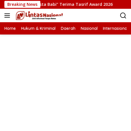
Langsung
si Film “Pesta Babi” Terima Tasrif Award 2026
Breaking News
Kapolre
ke
konten
Home
Hukum & Kriminal
Daerah
Nasional
Internasional