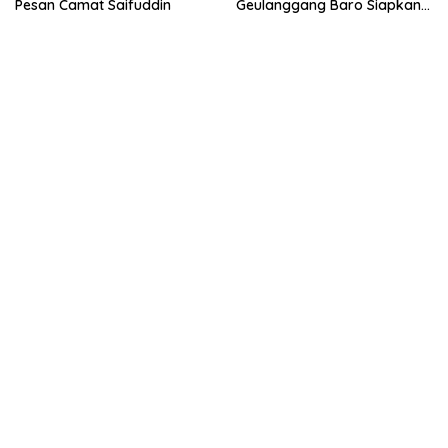
Pesan Camat Saifuddin
Geulanggang Baro Siapkan
Doorprize Sepeda Listrik