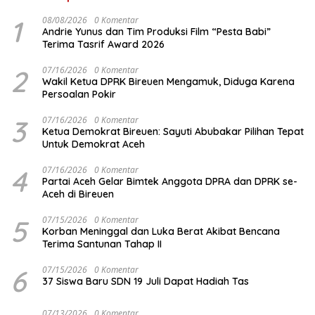
1
08/08/2026
0 Komentar
Andrie Yunus dan Tim Produksi Film “Pesta Babi”
Terima Tasrif Award 2026
2
07/16/2026
0 Komentar
Wakil Ketua DPRK Bireuen Mengamuk, Diduga Karena
Persoalan Pokir
3
07/16/2026
0 Komentar
Ketua Demokrat Bireuen: Sayuti Abubakar Pilihan Tepat
Untuk Demokrat Aceh
4
07/16/2026
0 Komentar
Partai Aceh Gelar Bimtek Anggota DPRA dan DPRK se-
Aceh di Bireuen
5
07/15/2026
0 Komentar
Korban Meninggal dan Luka Berat Akibat Bencana
Terima Santunan Tahap II
6
07/15/2026
0 Komentar
37 Siswa Baru SDN 19 Juli Dapat Hadiah Tas
07/13/2026
0 Komentar