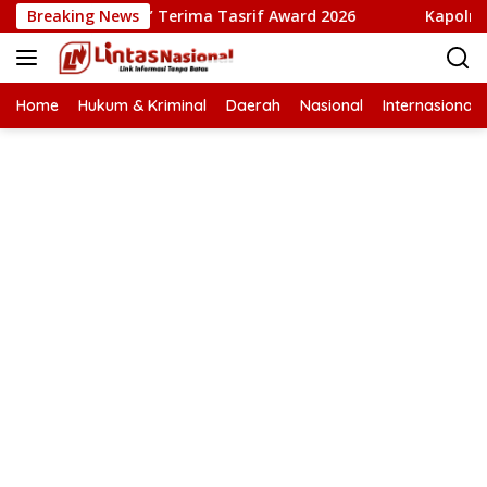
Langsung
sta Babi” Terima Tasrif Award 2026
Breaking News
Kapolresta Banda Ac
ke
konten
Home
Hukum & Kriminal
Daerah
Nasional
Internasional