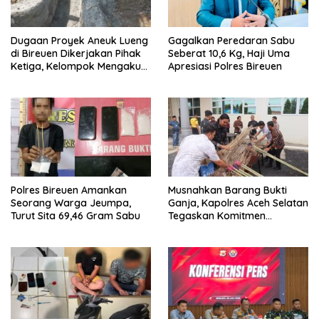
Dugaan Proyek Aneuk Lueng
Gagalkan Peredaran Sabu
di Bireuen Dikerjakan Pihak
Seberat 10,6 Kg, Haji Uma
Ketiga, Kelompok Mengaku
Apresiasi Polres Bireuen
Hanya Terima 10 Juta
Polres Bireuen Amankan
Musnahkan Barang Bukti
Seorang Warga Jeumpa,
Ganja, Kapolres Aceh Selatan
Turut Sita 69,46 Gram Sabu
Tegaskan Komitmen
Berantas Narkoba