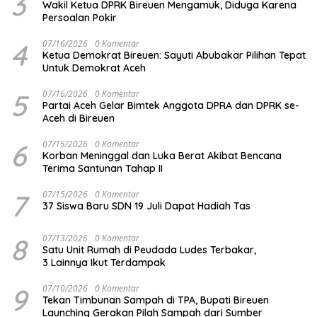
3
Wakil Ketua DPRK Bireuen Mengamuk, Diduga Karena
Persoalan Pokir
4
07/16/2026
0 Komentar
Ketua Demokrat Bireuen: Sayuti Abubakar Pilihan Tepat
Untuk Demokrat Aceh
5
07/16/2026
0 Komentar
Partai Aceh Gelar Bimtek Anggota DPRA dan DPRK se-
Aceh di Bireuen
6
07/15/2026
0 Komentar
Korban Meninggal dan Luka Berat Akibat Bencana
Terima Santunan Tahap II
7
07/15/2026
0 Komentar
37 Siswa Baru SDN 19 Juli Dapat Hadiah Tas
8
07/13/2026
0 Komentar
Satu Unit Rumah di Peudada Ludes Terbakar,
3 Lainnya Ikut Terdampak
9
07/10/2026
0 Komentar
Tekan Timbunan Sampah di TPA, Bupati Bireuen
Launching Gerakan Pilah Sampah dari Sumber