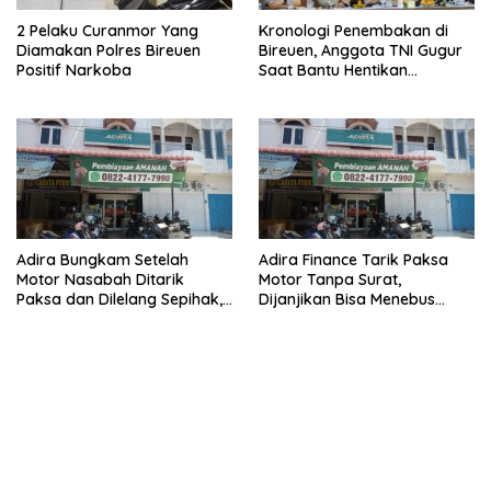
2 Pelaku Curanmor Yang
Kronologi Penembakan di
Diamakan Polres Bireuen
Bireuen, Anggota TNI Gugur
Positif Narkoba
Saat Bantu Hentikan
Kendaraan Tersangka
Narkoba
Adira Bungkam Setelah
Adira Finance Tarik Paksa
Motor Nasabah Ditarik
Motor Tanpa Surat,
Paksa dan Dilelang Sepihak,
Dijanjikan Bisa Menebus
Terancam Dilaporkan ke
Ternyata Sudah Dilelang
Polisi