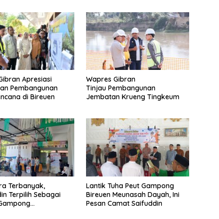
ibran Apresiasi
Wapres Gibran
tan Pembangunan
Tinjau Pembangunan
ncana di Bireuen
Jembatan Krueng Tingkeum
ra Terbanyak,
Lantik Tuha Peut Gampong
in Terpilih Sebagai
Bireuen Meunasah Dayah, Ini
 Gampong
Pesan Camat Saifuddin
gang Baro