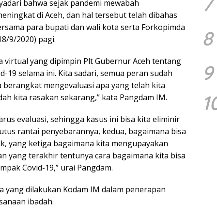
7
adari bahwa sejak pandemi mewabah
ingkat di Aceh, dan hal tersebut telah dibahas
ersama para bupati dan wali kota serta Forkopimda
8
8/9/2020) pagi.
a virtual yang dipimpin Plt Gubernur Aceh tentang
9
-19 selama ini. Kita sadari, semua peran sudah
a berangkat mengevaluasi apa yang telah kita
1
dah kita rasakan sekarang,” kata Pangdam IM.
rus evaluasi, sehingga kasus ini bisa kita eliminir
utus rantai penyebarannya, kedua, bagaimana bisa
ak, yang ketiga bagaimana kita mengupayakan
an yang terakhir tentunya cara bagaimana kita bisa
mpak Covid-19,” urai Pangdam.
ya yang dilakukan Kodam IM dalam penerapan
ksanaan ibadah.