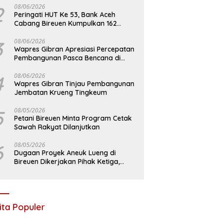
2
08/06/2026
Peringati HUT Ke 53, Bank Aceh
Cabang Bireuen Kumpulkan 162
Kantong Darah
3
08/06/2026
Wapres Gibran Apresiasi Percepatan
Pembangunan Pasca Bencana di
Bireuen
4
08/06/2026
Wapres Gibran Tinjau Pembangunan
Jembatan Krueng Tingkeum
5
08/05/2026
Petani Bireuen Minta Program Cetak
Sawah Rakyat Dilanjutkan
6
08/05/2026
Dugaan Proyek Aneuk Lueng di
Bireuen Dikerjakan Pihak Ketiga,
Kelompok Mengaku Hanya Terima 10
Juta
ita Populer