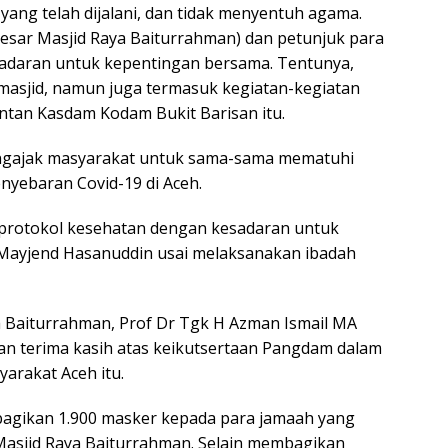
 yang telah dijalani, dan tidak menyentuh agama.
esar Masjid Raya Baiturrahman) dan petunjuk para
esadaran untuk kepentingan bersama. Tentunya,
masjid, namun juga termasuk kegiatan-kegiatan
antan Kasdam Kodam Bukit Barisan itu.
ngajak masyarakat untuk sama-sama mematuhi
yebaran Covid-19 di Aceh.
 protokol kesehatan dengan kesadaran untuk
 Mayjend Hasanuddin usai melaksanakan ibadah
a Baiturrahman, Prof Dr Tgk H Azman Ismail MA
n terima kasih atas keikutsertaan Pangdam dalam
arakat Aceh itu.
bagikan 1.900 masker kepada para jamaah yang
Masjid Raya Baiturrahman. Selain membagikan