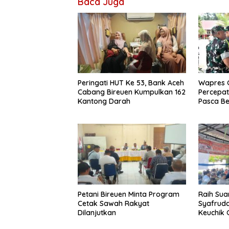
Baca Juga
Peringati HUT Ke 53, Bank Aceh
Wapres G
Cabang Bireuen Kumpulkan 162
Percepa
Kantong Darah
Pasca Be
Petani Bireuen Minta Program
Raih Sua
Cetak Sawah Rakyat
Syafrudd
Dilanjutkan
Keuchik
Geulang