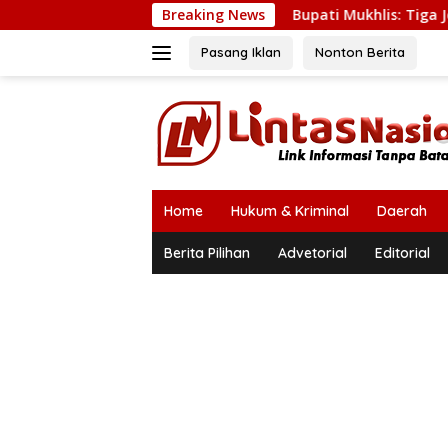
Langsung
Breaking News
Bupati Mukhlis: Tiga Jembatan Putus 
ke
konten
Pasang Iklan
Nonton Berita
Home
Hukum & Kriminal
Daerah
Berita Pilihan
Advetorial
Editorial