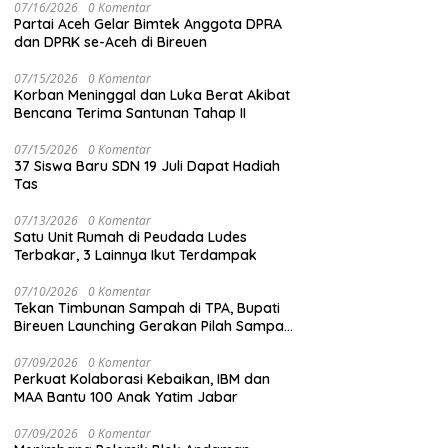
07/16/2026
0 Komentar
Partai Aceh Gelar Bimtek Anggota DPRA
dan DPRK se-Aceh di Bireuen
07/15/2026
0 Komentar
Korban Meninggal dan Luka Berat Akibat
Bencana Terima Santunan Tahap II
07/15/2026
0 Komentar
37 Siswa Baru SDN 19 Juli Dapat Hadiah
Tas
07/13/2026
0 Komentar
Satu Unit Rumah di Peudada Ludes
Terbakar, 3 Lainnya Ikut Terdampak
07/10/2026
0 Komentar
Tekan Timbunan Sampah di TPA, Bupati
Bireuen Launching Gerakan Pilah Sampah
dari Sumber
07/09/2026
0 Komentar
Perkuat Kolaborasi Kebaikan, IBM dan
MAA Bantu 100 Anak Yatim Jabar
07/09/2026
0 Komentar