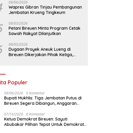
4
08/06/2026
Wapres Gibran Tinjau Pembangunan
Jembatan Krueng Tingkeum
5
08/05/2026
Petani Bireuen Minta Program Cetak
Sawah Rakyat Dilanjutkan
6
08/05/2026
Dugaan Proyek Aneuk Lueng di
Bireuen Dikerjakan Pihak Ketiga,
Kelompok Mengaku Hanya Terima 10
Juta
ita Populer
08/06/2026
0 Komentar
Bupati Mukhlis: Tiga Jembatan Putus di
Bireuen Segera Dibangun, Anggaran
Capai 500 M
07/16/2026
0 Komentar
Ketua Demokrat Bireuen: Sayuti
Abubakar Pilihan Tepat Untuk Demokrat
Aceh