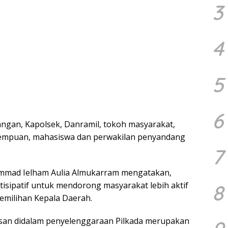
3
4
5
6
angan, Kapolsek, Danramil, tokoh masyarakat,
empuan, mahasiswa dan perwakilan penyandang
7
mad Ielham Aulia Almukarram mengatakan,
tisipatif untuk mendorong masyarakat lebih aktif
8
emilihan Kepala Daerah.
n didalam penyelenggaraan Pilkada merupakan