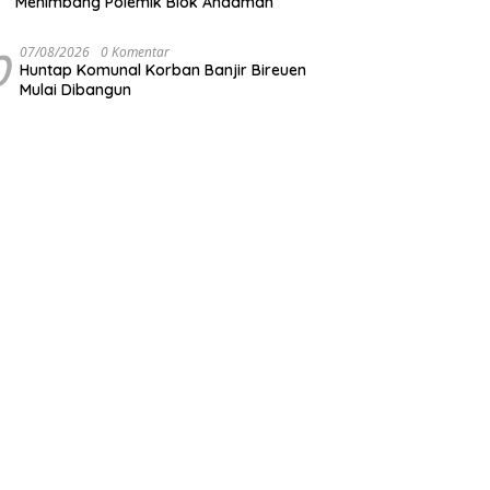
Menimbang Polemik Blok Andaman
0
07/08/2026
0 Komentar
Huntap Komunal Korban Banjir Bireuen
Mulai Dibangun