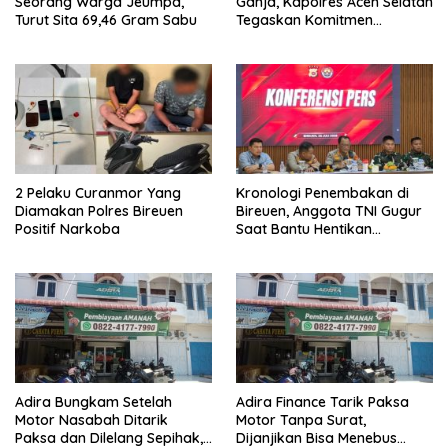
Seorang Warga Jeumpa,
Ganja, Kapolres Aceh Selatan
Turut Sita 69,46 Gram Sabu
Tegaskan Komitmen
Berantas Narkoba
2 Pelaku Curanmor Yang
Kronologi Penembakan di
Diamakan Polres Bireuen
Bireuen, Anggota TNI Gugur
Positif Narkoba
Saat Bantu Hentikan
Kendaraan Tersangka
Narkoba
Adira Bungkam Setelah
Adira Finance Tarik Paksa
Motor Nasabah Ditarik
Motor Tanpa Surat,
Paksa dan Dilelang Sepihak,
Dijanjikan Bisa Menebus