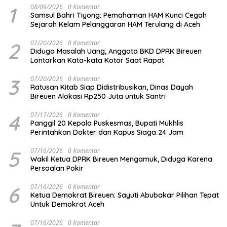
1
08/09/2026
0 Komentar
Samsul Bahri Tiyong: Pemahaman HAM Kunci Cegah
Sejarah Kelam Pelanggaran HAM Terulang di Aceh
2
07/20/2026
0 Komentar
Diduga Masalah Uang, Anggota BKD DPRK Bireuen
Lontarkan Kata-kata Kotor Saat Rapat
3
07/20/2026
0 Komentar
Ratusan Kitab Siap Didistribusikan, Dinas Dayah
Bireuen Alokasi Rp250 Juta untuk Santri
4
07/17/2026
0 Komentar
Panggil 20 Kepala Puskesmas, Bupati Mukhlis
Perintahkan Dokter dan Kapus Siaga 24 Jam
5
07/16/2026
0 Komentar
Wakil Ketua DPRK Bireuen Mengamuk, Diduga Karena
Persoalan Pokir
6
07/16/2026
0 Komentar
Ketua Demokrat Bireuen: Sayuti Abubakar Pilihan Tepat
Untuk Demokrat Aceh
07/16/2026
0 Komentar