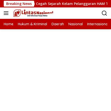
Langsung
AM Kunci Cegah Sejarah Kelam Pelanggaran HAM Terulang di A
Breaking News
ke
konten
Home
Hukum & Kriminal
Daerah
Nasional
Internasional