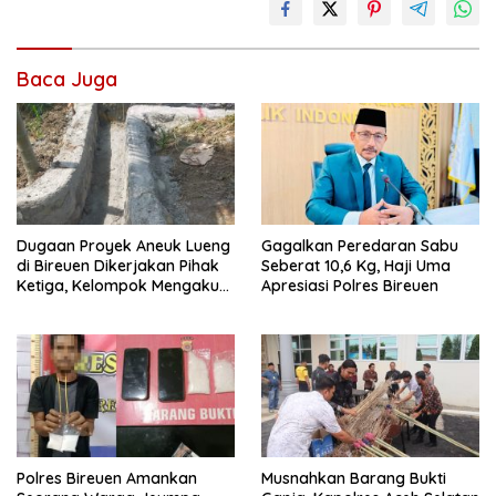
Baca Juga
Dugaan Proyek Aneuk Lueng
Gagalkan Peredaran Sabu
di Bireuen Dikerjakan Pihak
Seberat 10,6 Kg, Haji Uma
Ketiga, Kelompok Mengaku
Apresiasi Polres Bireuen
Hanya Terima 10 Juta
Polres Bireuen Amankan
Musnahkan Barang Bukti