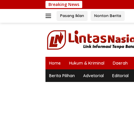
Langsung
Breaking News
ke
konten
Pasang Iklan
Nonton Berita
Home
Hukum & Kriminal
Daerah
Berita Pilihan
Advetorial
Editorial