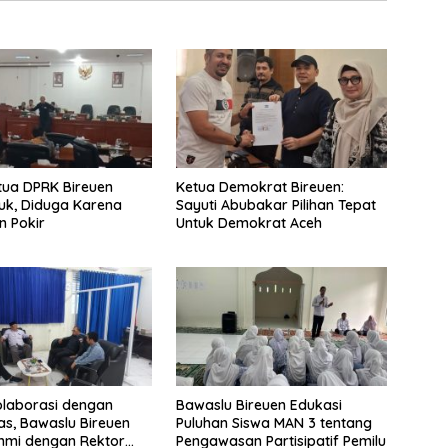
tua DPRK Bireuen
Ketua Demokrat Bireuen:
k, Diduga Karena
Sayuti Abubakar Pilihan Tepat
n Pokir
Untuk Demokrat Aceh
olaborasi dengan
Bawaslu Bireuen Edukasi
tas, Bawaslu Bireuen
Puluhan Siswa MAN 3 tentang
ahmi dengan Rektor
Pengawasan Partisipatif Pemilu