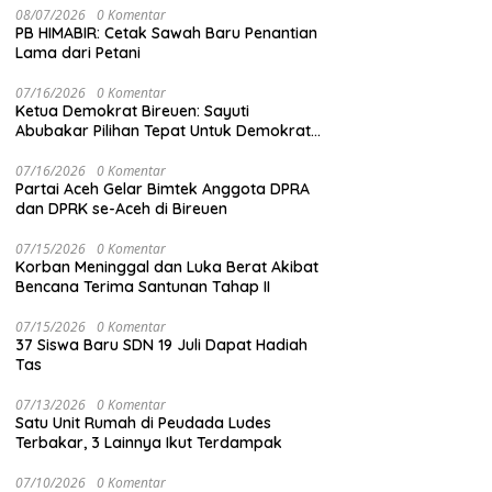
08/07/2026
0 Komentar
PB HIMABIR: Cetak Sawah Baru Penantian
Lama dari Petani
07/16/2026
0 Komentar
Ketua Demokrat Bireuen: Sayuti
Abubakar Pilihan Tepat Untuk Demokrat
Aceh
07/16/2026
0 Komentar
Partai Aceh Gelar Bimtek Anggota DPRA
dan DPRK se-Aceh di Bireuen
07/15/2026
0 Komentar
Korban Meninggal dan Luka Berat Akibat
Bencana Terima Santunan Tahap II
07/15/2026
0 Komentar
37 Siswa Baru SDN 19 Juli Dapat Hadiah
Tas
07/13/2026
0 Komentar
Satu Unit Rumah di Peudada Ludes
Terbakar, 3 Lainnya Ikut Terdampak
07/10/2026
0 Komentar