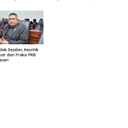
dak Sejalan, Keuchik
uar dari Fraksi PKB
euen