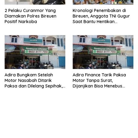
2 Pelaku Curanmor Yang
Kronologi Penembakan di
Diamakan Polres Bireuen
Bireuen, Anggota TNI Gugur
Positif Narkoba
Saat Bantu Hentikan
Kendaraan Tersangka
Narkoba
Adira Bungkam Setelah
Adira Finance Tarik Paksa
Motor Nasabah Ditarik
Motor Tanpa Surat,
Paksa dan Dilelang Sepihak,
Dijanjikan Bisa Menebus
Terancam Dilaporkan ke
Ternyata Sudah Dilelang
Polisi