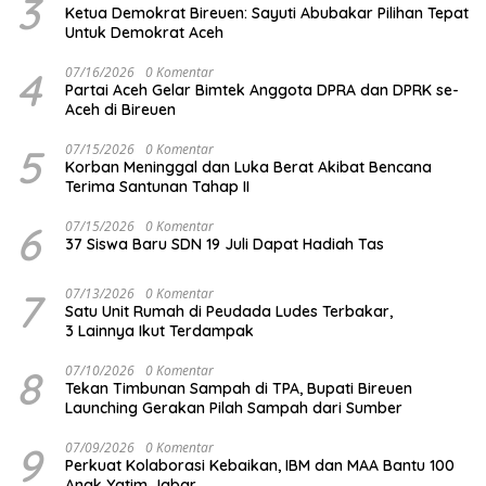
3
Ketua Demokrat Bireuen: Sayuti Abubakar Pilihan Tepat
Untuk Demokrat Aceh
4
07/16/2026
0 Komentar
Partai Aceh Gelar Bimtek Anggota DPRA dan DPRK se-
Aceh di Bireuen
5
07/15/2026
0 Komentar
Korban Meninggal dan Luka Berat Akibat Bencana
Terima Santunan Tahap II
6
07/15/2026
0 Komentar
37 Siswa Baru SDN 19 Juli Dapat Hadiah Tas
7
07/13/2026
0 Komentar
Satu Unit Rumah di Peudada Ludes Terbakar,
3 Lainnya Ikut Terdampak
8
07/10/2026
0 Komentar
Tekan Timbunan Sampah di TPA, Bupati Bireuen
Launching Gerakan Pilah Sampah dari Sumber
9
07/09/2026
0 Komentar
Perkuat Kolaborasi Kebaikan, IBM dan MAA Bantu 100
Anak Yatim Jabar