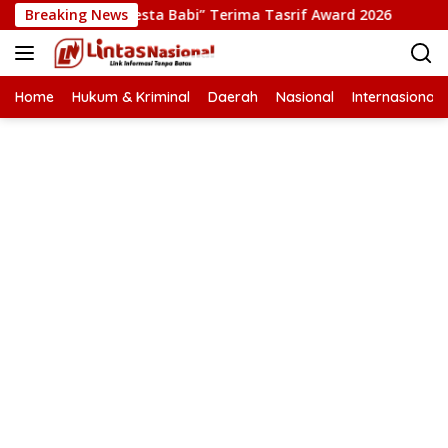
Langsung
ksi Film “Pesta Babi” Terima Tasrif Award 2026
Breaking News
Kapolre
ke
konten
Home
Hukum & Kriminal
Daerah
Nasional
Internasional