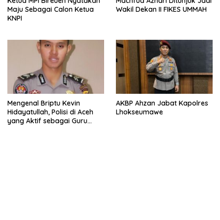
Ketua MPI Bireuen Nyatakan
Machfud Azhari Ditunjuk Jadi
Maju Sebagai Calon Ketua
Wakil Dekan II FIKES UMMAH
KNPI
Mengenal Briptu Kevin
AKBP Ahzan Jabat Kapolres
Hidayatullah, Polisi di Aceh
Lhokseumawe
yang Aktif sebagai Guru
Ngaji