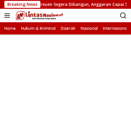
Langsung
s di Bireuen Segera Dibangun, Anggaran Capai 500 M
Breaking News
P
ke
konten
Home
Hukum & Kriminal
Daerah
Nasional
Internasional