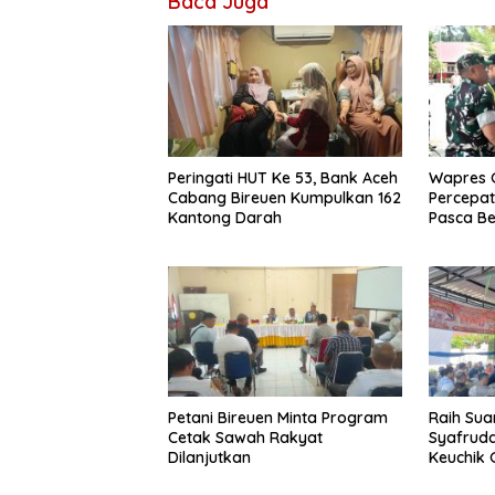
Baca Juga
Peringati HUT Ke 53, Bank Aceh
Wapres G
Cabang Bireuen Kumpulkan 162
Percepa
Kantong Darah
Pasca Be
Petani Bireuen Minta Program
Raih Sua
Cetak Sawah Rakyat
Syafrudd
Dilanjutkan
Keuchik
Geulang