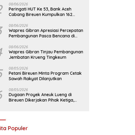
2
08/06/2026
Peringati HUT Ke 53, Bank Aceh
Cabang Bireuen Kumpulkan 162
Kantong Darah
3
08/06/2026
Wapres Gibran Apresiasi Percepatan
Pembangunan Pasca Bencana di
Bireuen
4
08/06/2026
Wapres Gibran Tinjau Pembangunan
Jembatan Krueng Tingkeum
5
08/05/2026
Petani Bireuen Minta Program Cetak
Sawah Rakyat Dilanjutkan
6
08/05/2026
Dugaan Proyek Aneuk Lueng di
Bireuen Dikerjakan Pihak Ketiga,
Kelompok Mengaku Hanya Terima 10
Juta
ita Populer