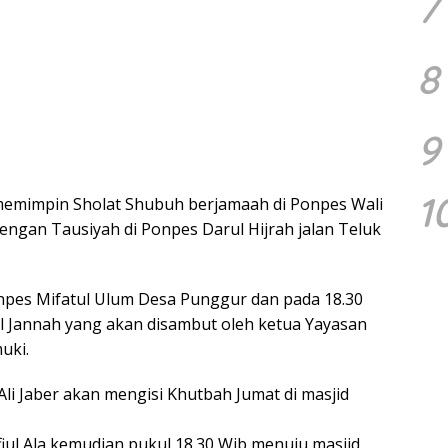
7
8
9
1
 memimpin Sholat Shubuh berjamaah di Ponpes Wali
engan Tausiyah di Ponpes Darul Hijrah jalan Teluk
onpes Mifatul Ulum Desa Punggur dan pada 18.30
l Jannah yang akan disambut oleh ketua Yayasan
uki.
li Jaber akan mengisi Khutbah Jumat di masjid
fiul Ala kemudian pukul 18.30 Wib menuju masjid