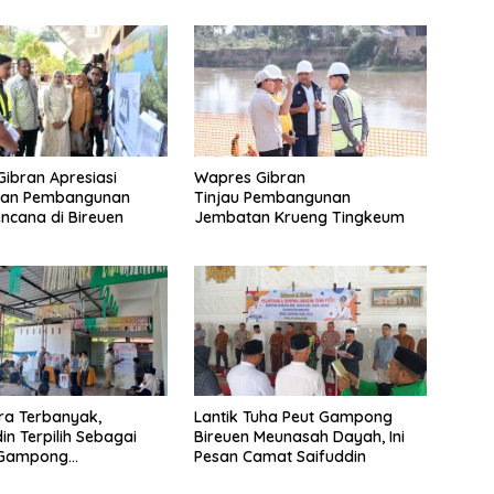
ibran Apresiasi
Wapres Gibran
tan Pembangunan
Tinjau Pembangunan
ncana di Bireuen
Jembatan Krueng Tingkeum
ra Terbanyak,
Lantik Tuha Peut Gampong
in Terpilih Sebagai
Bireuen Meunasah Dayah, Ini
 Gampong
Pesan Camat Saifuddin
gang Baro