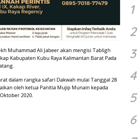
1
2
3
ekh Muhammad Ali Jabeer akan mengisi Tabligh
Kakap Kabupaten Kubu Raya Kalimantan Barat Pada
atang.
4
Barat dalam rangka safari Dakwah mulai Tanggal 28
paikan oleh ketua Panitia Mujip Munain kepada
5
 Oktober 2020.
6