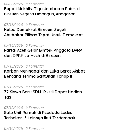
08/06/2026
0 Komentar
Bupati Mukhlis: Tiga Jembatan Putus di
Bireuen Segera Dibangun, Anggaran
Capai 500 M
07/16/2026
0 Komentar
Ketua Demokrat Bireuen: Sayuti
Abubakar Pilihan Tepat Untuk Demokrat
Aceh
07/16/2026
0 Komentar
Partai Aceh Gelar Bimtek Anggota DPRA
dan DPRK se-Aceh di Bireuen
07/15/2026
0 Komentar
Korban Meninggal dan Luka Berat Akibat
Bencana Terima Santunan Tahap II
07/15/2026
0 Komentar
37 Siswa Baru SDN 19 Juli Dapat Hadiah
Tas
07/13/2026
0 Komentar
Satu Unit Rumah di Peudada Ludes
Terbakar, 3 Lainnya Ikut Terdampak
07/10/2026
0 Komentar