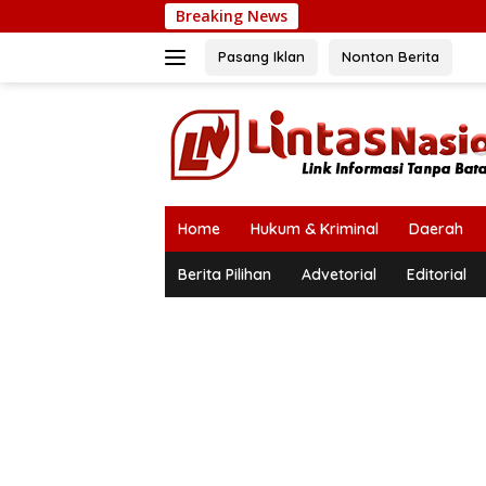
Langsung
Breaking News
Bupati Mu
ke
konten
Pasang Iklan
Nonton Berita
Home
Hukum & Kriminal
Daerah
Berita Pilihan
Advetorial
Editorial