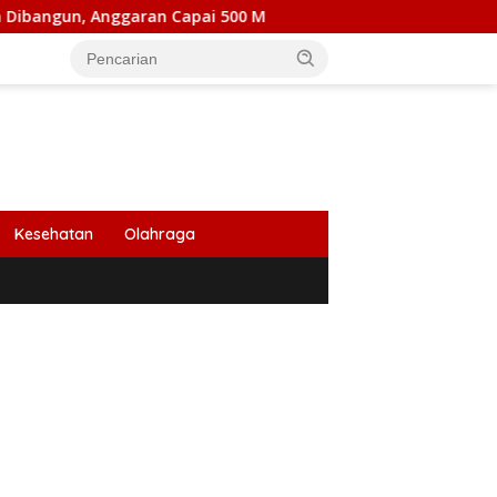
ran Capai 500 M
Peringati HUT Ke 53, Bank Aceh Caba
Kesehatan
Olahraga