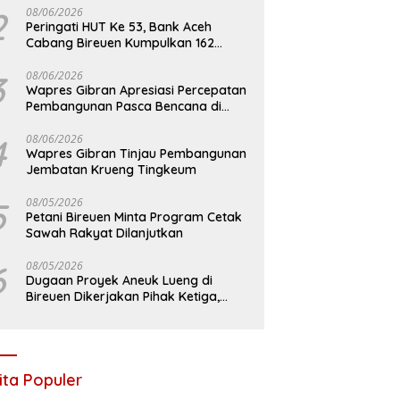
2
08/06/2026
Peringati HUT Ke 53, Bank Aceh
Cabang Bireuen Kumpulkan 162
Kantong Darah
3
08/06/2026
Wapres Gibran Apresiasi Percepatan
Pembangunan Pasca Bencana di
Bireuen
4
08/06/2026
Wapres Gibran Tinjau Pembangunan
Jembatan Krueng Tingkeum
5
08/05/2026
Petani Bireuen Minta Program Cetak
Sawah Rakyat Dilanjutkan
6
08/05/2026
Dugaan Proyek Aneuk Lueng di
Bireuen Dikerjakan Pihak Ketiga,
Kelompok Mengaku Hanya Terima 10
Juta
ita Populer