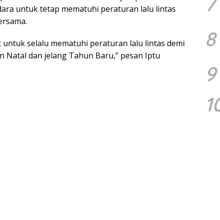
7
a untuk tetap mematuhi peraturan lalu lintas
ersama.
8
ntuk selalu mematuhi peraturan lalu lintas demi
an Natal dan jelang Tahun Baru,” pesan Iptu
9
1