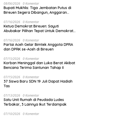
08/06/2026
0 Komentar
Bupati Mukhlis: Tiga Jembatan Putus di
Bireuen Segera Dibangun, Anggaran
Capai 500 M
07/16/2026
0 Komentar
Ketua Demokrat Bireuen: Sayuti
Abubakar Pilihan Tepat Untuk Demokrat
Aceh
07/16/2026
0 Komentar
Partai Aceh Gelar Bimtek Anggota DPRA
dan DPRK se-Aceh di Bireuen
07/15/2026
0 Komentar
Korban Meninggal dan Luka Berat Akibat
Bencana Terima Santunan Tahap II
07/15/2026
0 Komentar
37 Siswa Baru SDN 19 Juli Dapat Hadiah
Tas
07/13/2026
0 Komentar
Satu Unit Rumah di Peudada Ludes
Terbakar, 3 Lainnya Ikut Terdampak
07/10/2026
0 Komentar