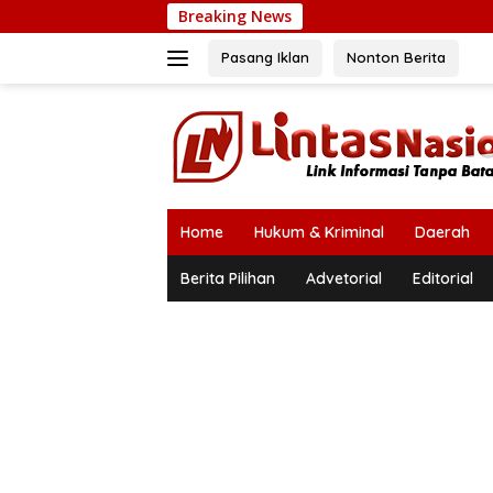
Langsung
Breaking News
ke
konten
Pasang Iklan
Nonton Berita
Home
Hukum & Kriminal
Daerah
Berita Pilihan
Advetorial
Editorial