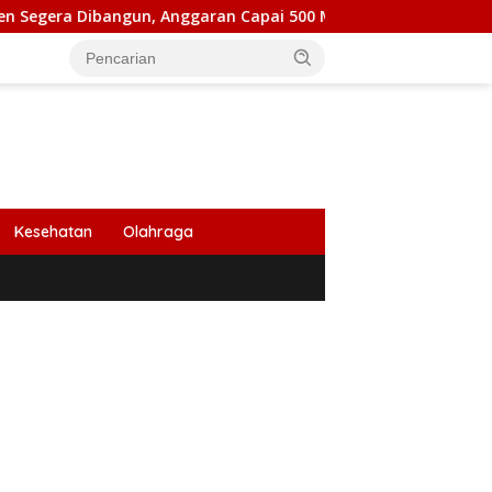
bangun, Anggaran Capai 500 M
Peringati HUT Ke 53, Ba
Kesehatan
Olahraga