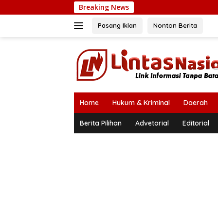
Langsung
Breaking News
ke
konten
Pasang Iklan
Nonton Berita
Home
Hukum & Kriminal
Daerah
Berita Pilihan
Advetorial
Editorial