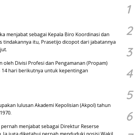
1
2
etika menjabat sebagai Kepala Biro Koordinasi dan
tindakannya itu, Prasetijo dicopot dari jabatannya
3
ut.
han oleh Divisi Profesi dan Pengamanan (Propam)
4
 14 hari berikutnya untuk kepentingan
5
upakan lulusan Akademi Kepolisian (Akpol) tahun
6
 1970.
jo pernah menjabat sebagai Direktur Reserse
 Ia juga diketahui pernah menduduki posisi Wakil