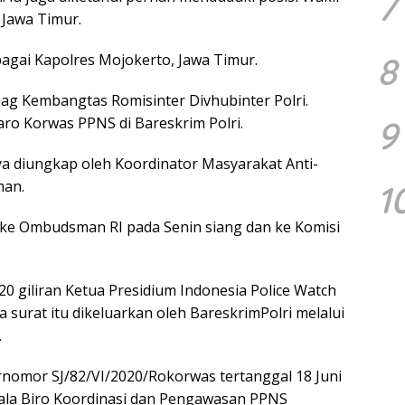
7
 Jawa Timur.
8
bagai Kapolres Mojokerto, Jawa Timur.
ag Kembangtas Romisinter Divhubinter Polri.
9
aro Korwas PPNS di Bareskrim Polri.
ya diungkap oleh Koordinator Masyarakat Anti-
man.
1
 ke Ombudsman RI pada Senin siang dan ke Komisi
20 giliran Ketua Presidium Indonesia Police Watch
urat itu dikeluarkan oleh BareskrimPolri melalui
.
ernomor SJ/82/VI/2020/Rokorwas tertanggal 18 Juni
pala Biro Koordinasi dan Pengawasan PPNS