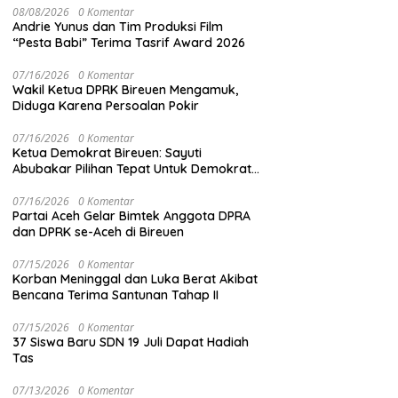
08/08/2026
0 Komentar
Andrie Yunus dan Tim Produksi Film
“Pesta Babi” Terima Tasrif Award 2026
07/16/2026
0 Komentar
Wakil Ketua DPRK Bireuen Mengamuk,
Diduga Karena Persoalan Pokir
07/16/2026
0 Komentar
Ketua Demokrat Bireuen: Sayuti
Abubakar Pilihan Tepat Untuk Demokrat
Aceh
07/16/2026
0 Komentar
Partai Aceh Gelar Bimtek Anggota DPRA
dan DPRK se-Aceh di Bireuen
07/15/2026
0 Komentar
Korban Meninggal dan Luka Berat Akibat
Bencana Terima Santunan Tahap II
07/15/2026
0 Komentar
37 Siswa Baru SDN 19 Juli Dapat Hadiah
Tas
07/13/2026
0 Komentar