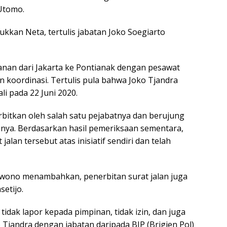
 Utomo.
kkan Neta, tertulis jabatan Joko Soegiarto
anan dari Jakarta ke Pontianak dengan pesawat
n koordinasi. Tertulis pula bahwa Joko Tjandra
i pada 22 Juni 2020.
rbitkan oleh salah satu pejabatnya dan berujung
nnya. Berdasarkan hasil pemeriksaan sementara,
alan tersebut atas inisiatif sendiri dan telah
Yuwono menambahkan, penerbitan surat jalan juga
etijo.
dak lapor kepada pimpinan, tidak izin, dan juga
 Tjandra dengan jabatan daripada BJP (Brigjen Pol)