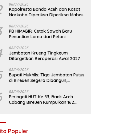
2
08/07/2026
Kapolresta Banda Aceh dan Kasat
Narkoba Diperiksa Diperiksa Mabes
Polri, Kasus Apa?
3
08/07/2026
PB HIMABIR: Cetak Sawah Baru
Penantian Lama dari Petani
4
08/07/2026
Jembatan Krueng Tingkeum
Ditargetkan Beroperasi Awal 2027
5
08/06/2026
Bupati Mukhlis: Tiga Jembatan Putus
di Bireuen Segera Dibangun,
Anggaran Capai 500 M
6
08/06/2026
Peringati HUT Ke 53, Bank Aceh
Cabang Bireuen Kumpulkan 162
Kantong Darah
ita Populer