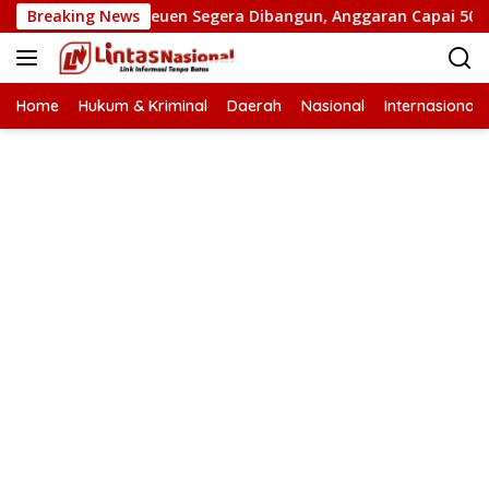
Langsung
utus di Bireuen Segera Dibangun, Anggaran Capai 500 M
Breaking News
ke
konten
Home
Hukum & Kriminal
Daerah
Nasional
Internasional