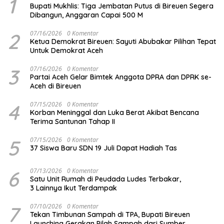
1
Bupati Mukhlis: Tiga Jembatan Putus di Bireuen Segera
Dibangun, Anggaran Capai 500 M
2
07/16/2026
0 Komentar
Ketua Demokrat Bireuen: Sayuti Abubakar Pilihan Tepat
Untuk Demokrat Aceh
3
07/16/2026
0 Komentar
Partai Aceh Gelar Bimtek Anggota DPRA dan DPRK se-
Aceh di Bireuen
4
07/15/2026
0 Komentar
Korban Meninggal dan Luka Berat Akibat Bencana
Terima Santunan Tahap II
5
07/15/2026
0 Komentar
37 Siswa Baru SDN 19 Juli Dapat Hadiah Tas
6
07/13/2026
0 Komentar
Satu Unit Rumah di Peudada Ludes Terbakar,
3 Lainnya Ikut Terdampak
7
07/10/2026
0 Komentar
Tekan Timbunan Sampah di TPA, Bupati Bireuen
Launching Gerakan Pilah Sampah dari Sumber