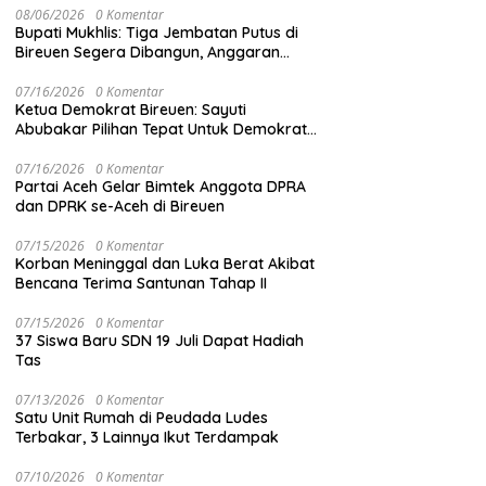
08/06/2026
0 Komentar
Bupati Mukhlis: Tiga Jembatan Putus di
Bireuen Segera Dibangun, Anggaran
Capai 500 M
07/16/2026
0 Komentar
Ketua Demokrat Bireuen: Sayuti
Abubakar Pilihan Tepat Untuk Demokrat
Aceh
07/16/2026
0 Komentar
Partai Aceh Gelar Bimtek Anggota DPRA
dan DPRK se-Aceh di Bireuen
07/15/2026
0 Komentar
Korban Meninggal dan Luka Berat Akibat
Bencana Terima Santunan Tahap II
07/15/2026
0 Komentar
37 Siswa Baru SDN 19 Juli Dapat Hadiah
Tas
07/13/2026
0 Komentar
Satu Unit Rumah di Peudada Ludes
Terbakar, 3 Lainnya Ikut Terdampak
07/10/2026
0 Komentar