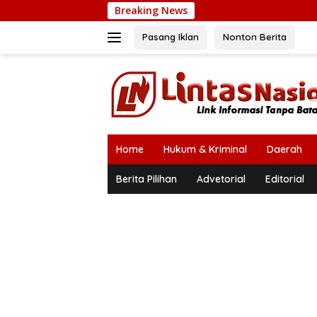
Langsung
Breaking News
ke
konten
Pasang Iklan
Nonton Berita
Home
Hukum & Kriminal
Daerah
Berita Pilihan
Advetorial
Editorial