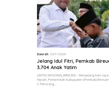
Daerah
03/11/2026
Jelang Idul Fitri, Pemkab Bireu
3.704 Anak Yatim
LINTAS NASIONAL,BIREUEN – Menjelang hari raya Id
Hijriah, Pemerintah Kabupaten (Pemkab) Bireue
3.704 orang…