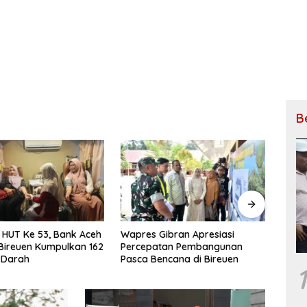
B
ibran Apresiasi
Wapres Gibran
Petan
tan Pembangunan
Tinjau Pembangunan
Ceta
ncana di Bireuen
Jembatan Krueng Tingkeum
Dilan
1