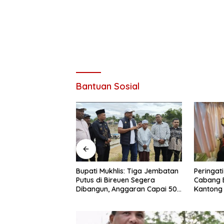
Bantuan Sosial
Peringati HUT Ke 53, Bank Aceh
Wapres G
lis: Tiga Jembatan
Cabang Bireuen Kumpulkan 162
Percepa
euen Segera
Kantong Darah
Pasca Be
nggaran Capai 500