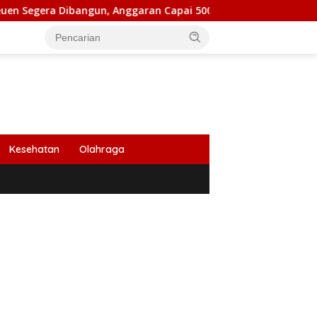
era Dibangun, Anggaran Capai 500 M
Peringati HUT Ke 
Kesehatan
Olahraga