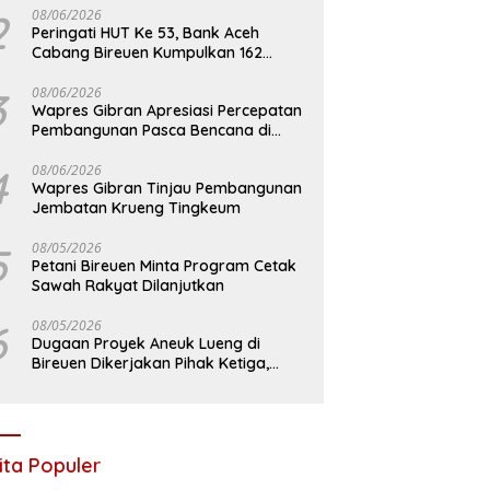
2
08/06/2026
Peringati HUT Ke 53, Bank Aceh
Cabang Bireuen Kumpulkan 162
Kantong Darah
3
08/06/2026
Wapres Gibran Apresiasi Percepatan
Pembangunan Pasca Bencana di
Bireuen
4
08/06/2026
Wapres Gibran Tinjau Pembangunan
Jembatan Krueng Tingkeum
5
08/05/2026
Petani Bireuen Minta Program Cetak
Sawah Rakyat Dilanjutkan
6
08/05/2026
Dugaan Proyek Aneuk Lueng di
Bireuen Dikerjakan Pihak Ketiga,
Kelompok Mengaku Hanya Terima 10
Juta
ita Populer