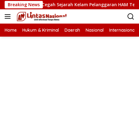
Langsung
Kunci Cegah Sejarah Kelam Pelanggaran HAM Terulang di Ace
Breaking News
ke
konten
Home
Hukum & Kriminal
Daerah
Nasional
Internasional