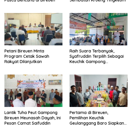
Petani Bireuen Minta
Raih Suara Terbanyak,
Program Cetak Sawah
Syafruddin Terpilih Sebagai
Rakyat Dilanjutkan
Keuchik Gampong
Geulanggang Baro
Lantik Tuha Peut Gampong
Pertama di Bireuen,
Bireuen Meunasah Dayah, Ini
Pemilihan Keuchik
Pesan Camat Saifuddin
Geulanggang Baro Siapkan
Doorprize Sepeda Listrik