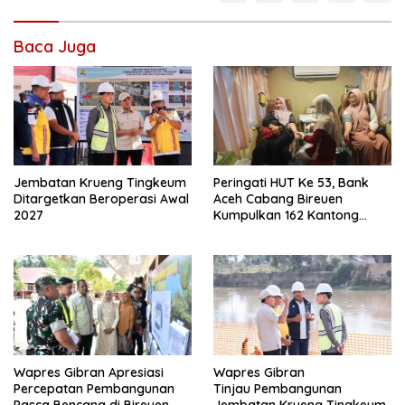
Baca Juga
Jembatan Krueng Tingkeum
Peringati HUT Ke 53, Bank
Ditargetkan Beroperasi Awal
Aceh Cabang Bireuen
2027
Kumpulkan 162 Kantong
Darah
Wapres Gibran Apresiasi
Wapres Gibran
Percepatan Pembangunan
Tinjau Pembangunan
Pasca Bencana di Bireuen
Jembatan Krueng Tingkeum