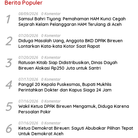
Berita Populer
1
08/09/2026
0 Komentar
Samsul Bahri Tiyong: Pemahaman HAM Kunci Cegah
Sejarah Kelam Pelanggaran HAM Terulang di Aceh
2
07/20/2026
0 Komentar
Diduga Masalah Uang, Anggota BKD DPRK Bireuen
Lontarkan Kata-kata Kotor Saat Rapat
3
07/20/2026
0 Komentar
Ratusan Kitab Siap Didistribusikan, Dinas Dayah
Bireuen Alokasi Rp250 Juta untuk Santri
4
07/17/2026
0 Komentar
Panggil 20 Kepala Puskesmas, Bupati Mukhlis
Perintahkan Dokter dan Kapus Siaga 24 Jam
5
07/16/2026
0 Komentar
Wakil Ketua DPRK Bireuen Mengamuk, Diduga Karena
Persoalan Pokir
6
07/16/2026
0 Komentar
Ketua Demokrat Bireuen: Sayuti Abubakar Pilihan Tepat
Untuk Demokrat Aceh