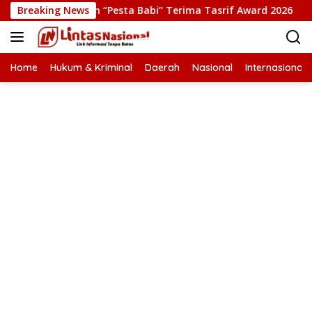
Langsung
 Produksi Film “Pesta Babi” Terima Tasrif Award 2026
Breaking News
ke
konten
Home
Hukum & Kriminal
Daerah
Nasional
Internasional