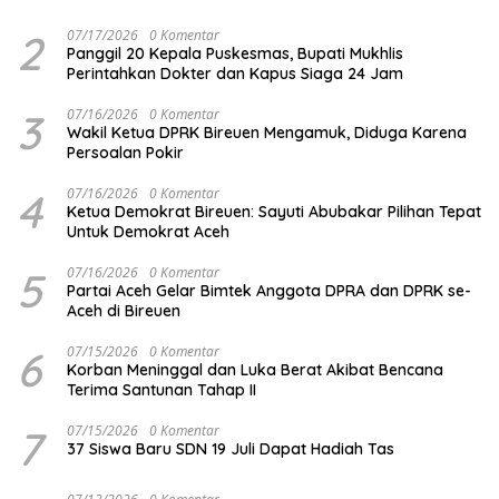
2
07/17/2026
0 Komentar
Panggil 20 Kepala Puskesmas, Bupati Mukhlis
Perintahkan Dokter dan Kapus Siaga 24 Jam
3
07/16/2026
0 Komentar
Wakil Ketua DPRK Bireuen Mengamuk, Diduga Karena
Persoalan Pokir
4
07/16/2026
0 Komentar
Ketua Demokrat Bireuen: Sayuti Abubakar Pilihan Tepat
Untuk Demokrat Aceh
5
07/16/2026
0 Komentar
Partai Aceh Gelar Bimtek Anggota DPRA dan DPRK se-
Aceh di Bireuen
6
07/15/2026
0 Komentar
Korban Meninggal dan Luka Berat Akibat Bencana
Terima Santunan Tahap II
7
07/15/2026
0 Komentar
37 Siswa Baru SDN 19 Juli Dapat Hadiah Tas