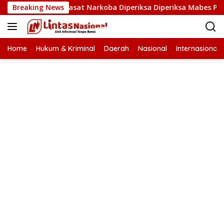
Langsung
nda Aceh dan Kasat Narkoba Diperiksa Diperiksa Mabes Polri, K
Breaking News
ke
konten
Home
Hukum & Kriminal
Daerah
Nasional
Internasional