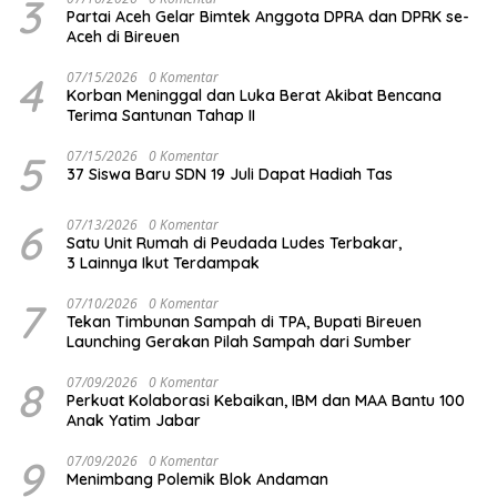
3
Partai Aceh Gelar Bimtek Anggota DPRA dan DPRK se-
Aceh di Bireuen
4
07/15/2026
0 Komentar
Korban Meninggal dan Luka Berat Akibat Bencana
Terima Santunan Tahap II
5
07/15/2026
0 Komentar
37 Siswa Baru SDN 19 Juli Dapat Hadiah Tas
6
07/13/2026
0 Komentar
Satu Unit Rumah di Peudada Ludes Terbakar,
3 Lainnya Ikut Terdampak
7
07/10/2026
0 Komentar
Tekan Timbunan Sampah di TPA, Bupati Bireuen
Launching Gerakan Pilah Sampah dari Sumber
8
07/09/2026
0 Komentar
Perkuat Kolaborasi Kebaikan, IBM dan MAA Bantu 100
Anak Yatim Jabar
9
07/09/2026
0 Komentar
Menimbang Polemik Blok Andaman