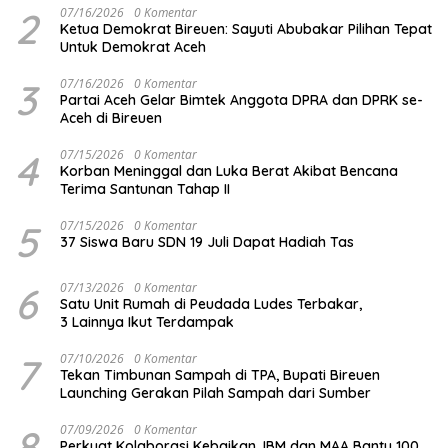
2
07/16/2026
0 Komentar
Ketua Demokrat Bireuen: Sayuti Abubakar Pilihan Tepat
Untuk Demokrat Aceh
3
07/16/2026
0 Komentar
Partai Aceh Gelar Bimtek Anggota DPRA dan DPRK se-
Aceh di Bireuen
4
07/15/2026
0 Komentar
Korban Meninggal dan Luka Berat Akibat Bencana
Terima Santunan Tahap II
5
07/15/2026
0 Komentar
37 Siswa Baru SDN 19 Juli Dapat Hadiah Tas
6
07/13/2026
0 Komentar
Satu Unit Rumah di Peudada Ludes Terbakar,
3 Lainnya Ikut Terdampak
7
07/10/2026
0 Komentar
Tekan Timbunan Sampah di TPA, Bupati Bireuen
Launching Gerakan Pilah Sampah dari Sumber
8
07/09/2026
0 Komentar
Perkuat Kolaborasi Kebaikan, IBM dan MAA Bantu 100