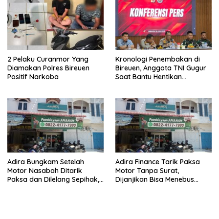
2 Pelaku Curanmor Yang
Kronologi Penembakan di
Diamakan Polres Bireuen
Bireuen, Anggota TNI Gugur
Positif Narkoba
Saat Bantu Hentikan
Kendaraan Tersangka
Narkoba
Adira Bungkam Setelah
Adira Finance Tarik Paksa
Motor Nasabah Ditarik
Motor Tanpa Surat,
Paksa dan Dilelang Sepihak,
Dijanjikan Bisa Menebus
Terancam Dilaporkan ke
Ternyata Sudah Dilelang
Polisi