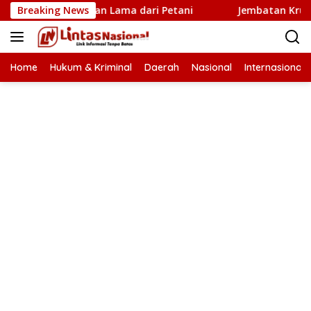
Langsung
u Penantian Lama dari Petani
Breaking News
Jembatan Krueng Tingke
ke
konten
Home
Hukum & Kriminal
Daerah
Nasional
Internasional