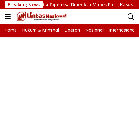
Langsung
asat Narkoba Diperiksa Diperiksa Mabes Polri, Kasus Apa?
Breaking News
ke
konten
Home
Hukum & Kriminal
Daerah
Nasional
Internasional