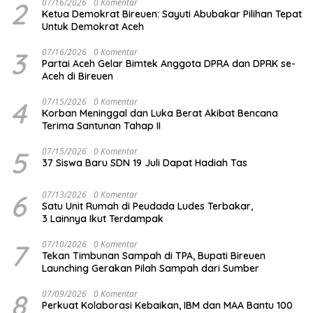
2
07/16/2026
0 Komentar
Ketua Demokrat Bireuen: Sayuti Abubakar Pilihan Tepat
Untuk Demokrat Aceh
3
07/16/2026
0 Komentar
Partai Aceh Gelar Bimtek Anggota DPRA dan DPRK se-
Aceh di Bireuen
4
07/15/2026
0 Komentar
Korban Meninggal dan Luka Berat Akibat Bencana
Terima Santunan Tahap II
5
07/15/2026
0 Komentar
37 Siswa Baru SDN 19 Juli Dapat Hadiah Tas
6
07/13/2026
0 Komentar
Satu Unit Rumah di Peudada Ludes Terbakar,
3 Lainnya Ikut Terdampak
7
07/10/2026
0 Komentar
Tekan Timbunan Sampah di TPA, Bupati Bireuen
Launching Gerakan Pilah Sampah dari Sumber
8
07/09/2026
0 Komentar
Perkuat Kolaborasi Kebaikan, IBM dan MAA Bantu 100